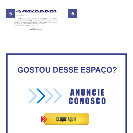
Maior São João do Cerrado
No Brasil do golpe, 61,5 mi de
movimenta fim de semana em
consumidores estão
Ceilândia
inadimplentes
Circulação de ar no túnel será
sustentada por 52 jatos
IFB abre inscrições para mais de
ventiladores
2,3 mil vagas
Secretaria da Fazenda abre 120
ASVECOM: Renúncia Ana Neves
vagas no Distrito Federal