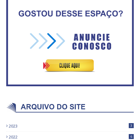
consumidores estão
IFB abre inscrições para mais de
inadimplentes
2,3 mil vagas
Circulação de ar no túnel será
Vitória do governo | Estamos
sustentada por 52 jatos
fazendo o dever de casa, disse
ventiladores
Bolsonaro sobre Previdência
2023
3
2022
6