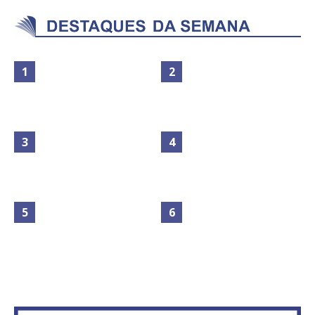
Maior São João do Cerrado
movimenta fim de semana em
Secretaria da Fazenda abre 120
Ceilândia
vagas no Distrito Federal
No Brasil do golpe, 61,5 mi de