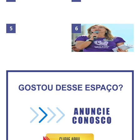
Maior São João do Cerrado
No Brasil do golpe, 61,5 mi de
movimenta fim de semana em
consumidores estão
Ceilândia
inadimplentes
Circulação de ar no túnel será
sustentada por 52 jatos
IFB abre inscrições para mais de
ventiladores
2,3 mil vagas
Vitória do governo | Estamos
Rosilene Corrêa aceita disputar
fazendo o dever de casa, disse
o GDF, quer unir Esquerda e
Bolsonaro sobre Previdência
empolga militância do PT