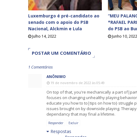
Luxemburgo é pré-candidato ao
“MEU PALANQ
senado com o apoio do PSB
*RAFAEL PAR
Nacional, Alckmin e Lula
do PSB ao Bur
Julho 14, 2022
Junho 10, 202
POSTAR UM COMENTÁRIO
1 Comentários
ANÔNIMO
19 de novembro de 2022 às 05:49
On top of that, you're mechanically a part of|p
focuses on changing unhealthy playing behaviors 
educate you how to to|tips on how to} struggle p
issues brought on by downside playing. Therapy c
dependancy that may final a lifetime.
Responder
Excluir
Respostas