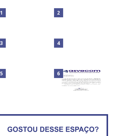
Maior São João do Cerrado
No Brasil do golpe, 61,5 mi
movimenta fim de semana
de consumidores estão
em Ceilândia
inadimplentes
Circulação de ar no túnel
será sustentada por 52 jatos
IFB abre inscrições para mais
ventiladores
de 2,3 mil vagas