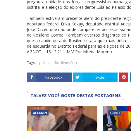
pregou a unidade das forças progressistas numa gr
distrital e a eleição do ex-presidente Lula ao Palácio 
Também estiveram presente além do presidente regio
deputada federal Erika Kokay, deputada distrital Arlet
José Dirceu que não pode comparecer por estar viaj
de Rosilene Correa. Também diversos dirigentes do P
que a candidatura de Rosilene era a que mais tinha c
de esquerda no Distrito Federal para as eleições de 20
AGNOT – 13.12.21 – MM.Por Milena Moreno
Tags:
politica
Rosilene Correa
Facebook
Twitter
TALVEZ VOCÊ GOSTE DESTAS POSTAGENS
ALCKMIN
BURITI