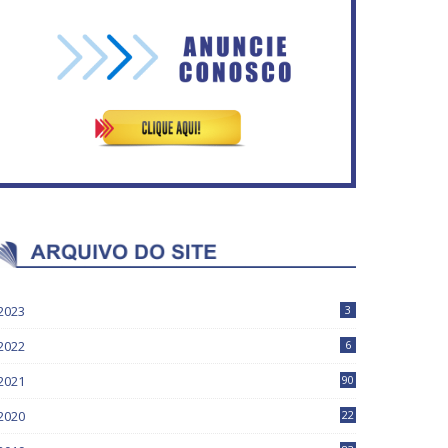
Órgãos do GDF intensificam
esforço para prevenir e
ASVECOM: Renúncia Ana
combater queimadas
Neves
2023
3
2022
6
2021
90
2020
22
9