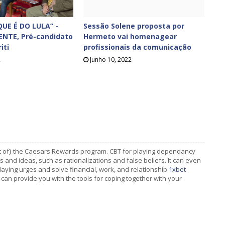
UE É DO LULA” -
Sessão Solene proposta por
ENTE, Pré-candidato
Hermeto vai homenagear
iti
profissionais da comunicação
2
Junho 10, 2022
art of} the Caesars Rewards program. CBT for playing dependancy
and ideas, such as rationalizations and false beliefs. It can even
laying urges and solve financial, work, and relationship
1xbet
an provide you with the tools for coping together with your