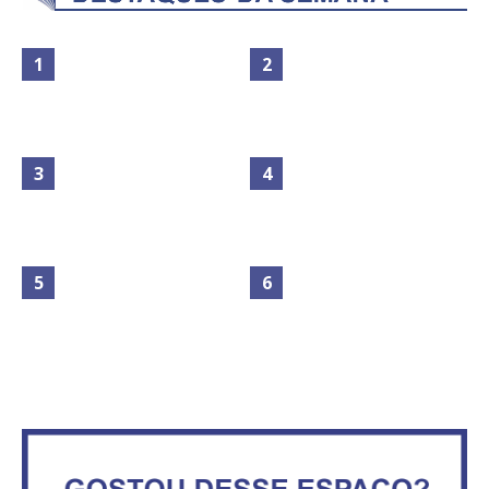
Maior São João do Cerrado
Circulação de ar no túnel será
movimenta fim de semana em
sustentada por 52 jatos
Ceilândia
ventiladores
No Brasil do golpe, 61,5 mi de
Secretaria da Fazenda abre 120
consumidores estão
vagas no Distrito Federal
inadimplentes