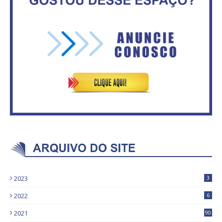
Vitória do governo | Estamos
IFB abre inscrições para mais de
fazendo o dever de casa, disse
2,3 mil vagas
Bolsonaro sobre Previdência
2023
3
2022
6
2021
90