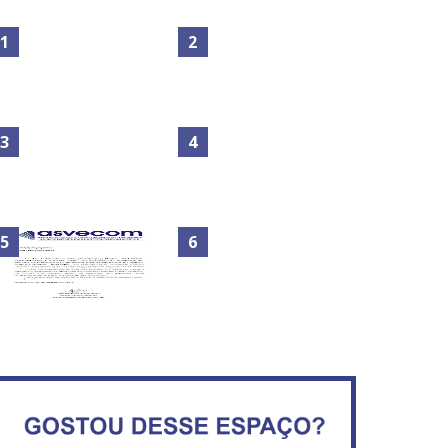
Maior São João do Cerrado
No Brasil do golpe, 61,5 mi
movimenta fim de semana
de consumidores estão
em Ceilândia
inadimplentes
Circulação de ar no túnel
será sustentada por 52 jatos
IFB abre inscrições para mais
ventiladores
de 2,3 mil vagas