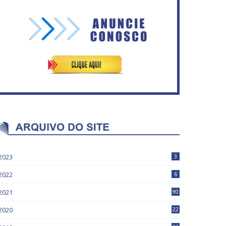
ASVECOM: Renúncia Ana
Secretaria da Fazenda abre
Neves
120 vagas no Distrito Federal
2023
3
2022
6
2021
90
2020
22
9