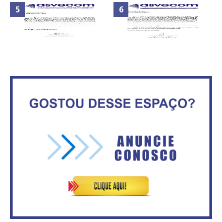
Nota de Repúdio: A violência
praticada contra os jornalistas
Secretaria da Fazenda abre 120
do Azerbaijão
vagas no Distrito Federal
Maior São João do Cerrado
ATA DA 1ª REUNIÃO DA
movimenta fim de semana em
ASVECOM DE 2016
Ceilândia
ASVECOM: RENÚNCIA DO
ASVECOM: Renúncia Ana Neves
PRESIDENTE EDVALDO BRITO