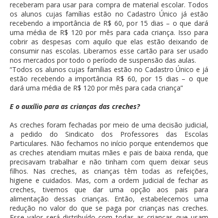
receberam para usar para compra de material escolar. Todos
os alunos cujas famílias estão no Cadastro Único já estão
recebendo a importância de R$ 60, por 15 dias – o que dará
uma média de R$ 120 por mês para cada criança. Isso para
cobrir as despesas com aquilo que elas estão deixando de
consumir nas escolas. Liberamos esse cartão para ser usado
nos mercados por todo o período de suspensão das aulas.
“Todos os alunos cujas famílias estão no Cadastro Único e já
estão recebendo a importância R$ 60, por 15 dias – o que
dará uma média de R$ 120 por mês para cada criança”
E o auxílio para as crianças das creches?
As creches foram fechadas por meio de uma decisão judicial,
a pedido do Sindicato dos Professores das Escolas
Particulares. Não fechamos no início porque entendemos que
as creches atendiam muitas mães e pais de baixa renda, que
precisavam trabalhar e não tinham com quem deixar seus
filhos. Nas creches, as crianças têm todas as refeições,
higiene e cuidados. Mas, com a ordem judicial de fechar as
creches, tivemos que dar uma opção aos pais para
alimentação dessas crianças. Então, estabelecemos uma
redução no valor do que se paga por crianças nas creches.
Esse valor será distribuído com todas as crianças que usam