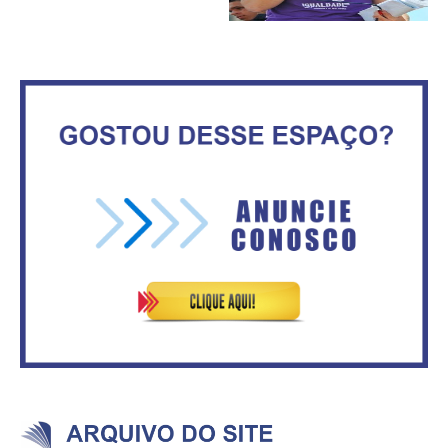
Ceilândia
inadimplentes
Circulação de ar no túnel será
sustentada por 52 jatos
IFB abre inscrições para mais de
ventiladores
2,3 mil vagas
Vitória do governo | Estamos
Rosilene Corrêa aceita disputar
fazendo o dever de casa, disse
o GDF, quer unir Esquerda e
Bolsonaro sobre Previdência
empolga militância do PT