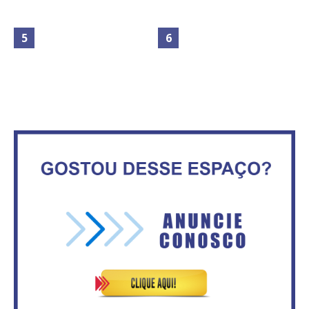
Maior São João do Cerrado
No Brasil do golpe, 61,5 mi de
movimenta fim de semana em
consumidores estão
Ceilândia
inadimplentes
Secretaria da Fazenda abre 120
IFB abre inscrições para mais de
vagas no Distrito Federal
2,3 mil vagas
Governadores definem temas
Circulação de ar no túnel será
consensuais para buscar ajuda
sustentada por 52 jatos
do governo federal.
ventiladores