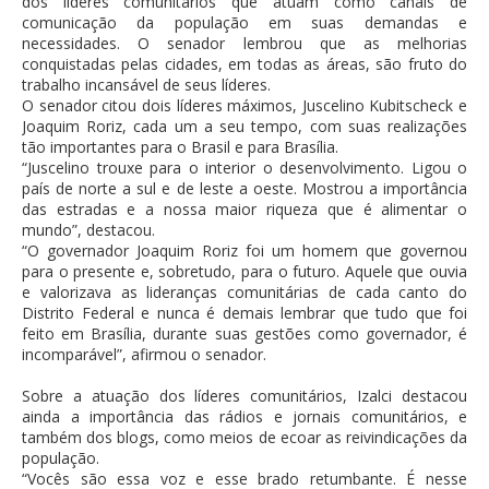
dos líderes comunitários que atuam como canais de
comunicação da população em suas demandas e
necessidades. O senador lembrou que as melhorias
conquistadas pelas cidades, em todas as áreas, são fruto do
trabalho incansável de seus líderes.
O senador citou dois líderes máximos, Juscelino Kubitscheck e
Joaquim Roriz, cada um a seu tempo, com suas realizações
tão importantes para o Brasil e para Brasília.
“Juscelino trouxe para o interior o desenvolvimento. Ligou o
país de norte a sul e de leste a oeste. Mostrou a importância
das estradas e a nossa maior riqueza que é alimentar o
mundo”, destacou.
“O governador Joaquim Roriz foi um homem que governou
para o presente e, sobretudo, para o futuro. Aquele que ouvia
e valorizava as lideranças comunitárias de cada canto do
Distrito Federal e nunca é demais lembrar que tudo que foi
feito em Brasília, durante suas gestões como governador, é
incomparável”, afirmou o senador.
Sobre a atuação dos líderes comunitários, Izalci destacou
ainda a importância das rádios e jornais comunitários, e
também dos blogs, como meios de ecoar as reivindicações da
população.
“Vocês são essa voz e esse brado retumbante. É nesse