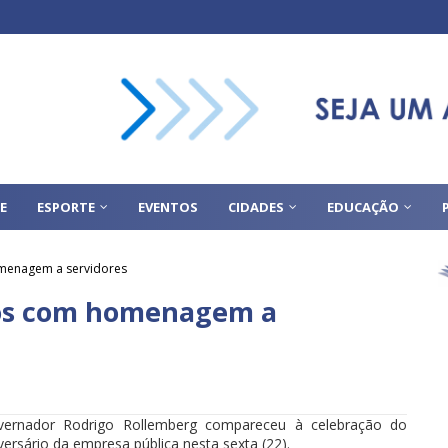
E
ESPORTE
EVENTOS
CIDADES
EDUCAÇÃO
enagem a servidores
os com homenagem a
vernador Rodrigo Rollemberg compareceu à celebração do
versário da empresa pública nesta sexta (22).