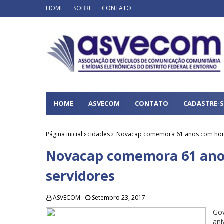
HOME
SOBRE
CONTATO
HOME
ASVECOM
CONTATO
CADASTRE-S
Página inicial
cidades
Novacap comemora 61 anos com hom
Novacap comemora 61 an
servidores
ASVECOM
Setembro 23, 2017
Go
ani