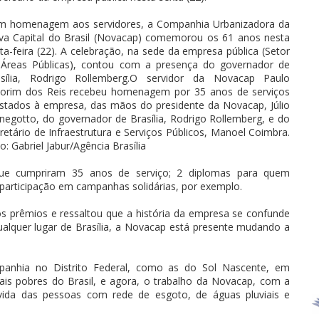
m homenagem aos servidores, a Companhia Urbanizadora da
a Capital do Brasil (Novacap) comemorou os 61 anos nesta
ta-feira (22). A celebração, na sede da empresa pública (Setor
 Áreas Públicas), contou com a presença do governador de
asília, Rodrigo Rollemberg.O servidor da Novacap Paulo
orim dos Reis recebeu homenagem por 35 anos de serviços
stados à empresa, das mãos do presidente da Novacap, Júlio
egotto, do governador de Brasília, Rodrigo Rollemberg, e do
retário de Infraestrutura e Serviços Públicos, Manoel Coimbra.
o: Gabriel Jabur/Agência Brasília
que cumpriram 35 anos de serviço; 2 diplomas para quem
articipação em campanhas solidárias, por exemplo.
os prêmios e ressaltou que a história da empresa se confunde
qualquer lugar de Brasília, a Novacap está presente mudando a
panhia no Distrito Federal, como as do Sol Nascente, em
ais pobres do Brasil, e agora, o trabalho da Novacap, com a
a vida das pessoas com rede de esgoto, de águas pluviais e