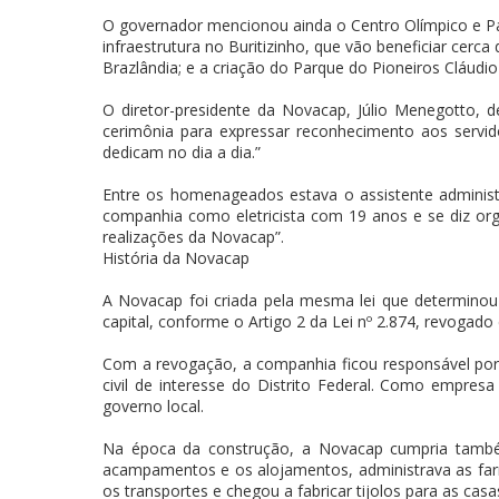
O governador mencionou ainda o Centro Olímpico e Pa
infraestrutura no Buritizinho, que vão beneficiar cerca
Brazlândia; e a criação do Parque do Pioneiros Cláudi
O diretor-presidente da Novacap, Júlio Menegotto,
cerimônia para expressar reconhecimento aos servid
dedicam no dia a dia.”
Entre os homenageados estava o assistente administ
companhia como eletricista com 19 anos e se diz or
realizações da Novacap”.
História da Novacap
A Novacap foi criada pela mesma lei que determinou 
capital, conforme o Artigo 2 da Lei nº 2.874, revogado
Com a revogação, a companhia ficou responsável por 
civil de interesse do Distrito Federal. Como empre
governo local.
Na época da construção, a Novacap cumpria também 
acampamentos e os alojamentos, administrava as farm
os transportes e chegou a fabricar tijolos para as cas