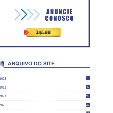
Vitória do governo | Estamos
Rosilene Corrêa aceita
fazendo o dever de casa,
disputar o GDF, quer unir
disse Bolsonaro sobre
Esquerda e empolga
Previdência
militância do PT
2023
3
2022
6
2021
90
2020
22
9