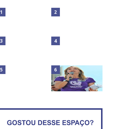
Maior São João do Cerrado
No Brasil do golpe, 61,5 mi
movimenta fim de semana
de consumidores estão
em Ceilândia
inadimplentes
Circulação de ar no túnel
será sustentada por 52 jatos
IFB abre inscrições para mais
ventiladores
de 2,3 mil vagas