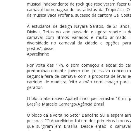
musical independente de rock que resolveram fazer 
carnaval homenageando os artistas da Tropicália. 
da música Vaca Profana, sucesso da cantora Gal Costa
A estudante de design Nayara Santos, de 21 anos,
Divinas Tetas no ano passado e agora repete a d
carnaval com ritmos variados e muito animado.
diversidade no carnaval da cidade e opções par
gostos”, disse.
Aparelhinho
Por volta das 17h, o som começou a ecoar do carr
predominantemente jovem que já estava concentrad
segunda-feira de carnaval com a proposta de levar 
carrinho de madeira feito a mão com espaço para 
gerador.
O bloco alternativo Aparelhinho quer arrastar 10 mil
Brasília Marcelo Camargo/Agência Brasil
O bloco dá a volta no Setor Bancário Sul e espera arr
pessoas. “O Aparelhinho foi um dos primeiros blocos a
que surgiram em Brasília. Desde então, o carnava