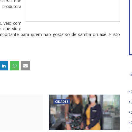
pessoas não
a produtora
f
s, veio com
 que viu e
 importante para quem não gosta só de samba ou axé. E isto
CIDADES