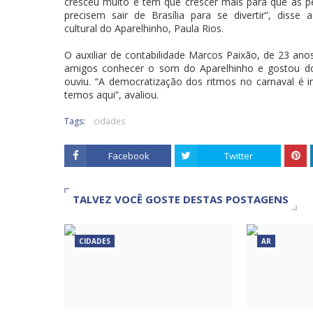
cresceu muito e tem que crescer mais para que as 
precisem sair de Brasília para se divertir”, disse 
cultural do Aparelhinho, Paula Rios.
O auxiliar de contabilidade Marcos Paixão, de 23 ano
amigos conhecer o som do Aparelhinho e gostou do
ouviu. “A democratização dos ritmos no carnaval é
temos aqui”, avaliou.
Tags:
cidades
Facebook
Twitter
TALVEZ VOCÊ GOSTE DESTAS POSTAGENS
CIDADES
AR