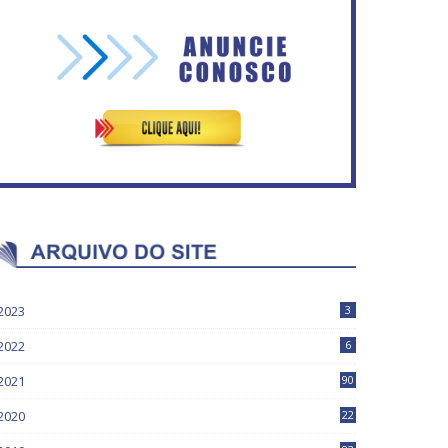
Governadores definem
temas consensuais para
Circulação de ar no túnel
buscar ajuda do governo
será sustentada por 52 jatos
ederal.
ventiladores
2023
3
2022
6
2021
90
2020
22
9