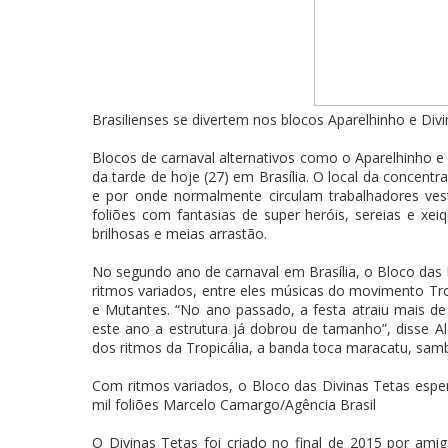
Brasilienses se divertem nos blocos Aparelhinho e Div
Blocos de carnaval alternativos como o Aparelhinho e
da tarde de hoje (27) em Brasília. O local da concentra
e por onde normalmente circulam trabalhadores ves
foliões com fantasias de super heróis, sereias e xe
brilhosas e meias arrastão.
No segundo ano de carnaval em Brasília, o Bloco das D
ritmos variados, entre eles músicas do movimento Tro
e Mutantes. “No ano passado, a festa atraiu mais d
este ano a estrutura já dobrou de tamanho”, disse Alo
dos ritmos da Tropicália, a banda toca maracatu, samb
Com ritmos variados, o Bloco das Divinas Tetas esper
mil foliões Marcelo Camargo/Agência Brasil
O Divinas Tetas foi criado no final de 2015 por ami