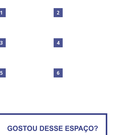
Maior São João do Cerrado
No Brasil do golpe, 61,5 mi
movimenta fim de semana
de consumidores estão
em Ceilândia
inadimplentes
Secretaria da Fazenda abre
IFB abre inscrições para mais
120 vagas no Distrito Federal
de 2,3 mil vagas