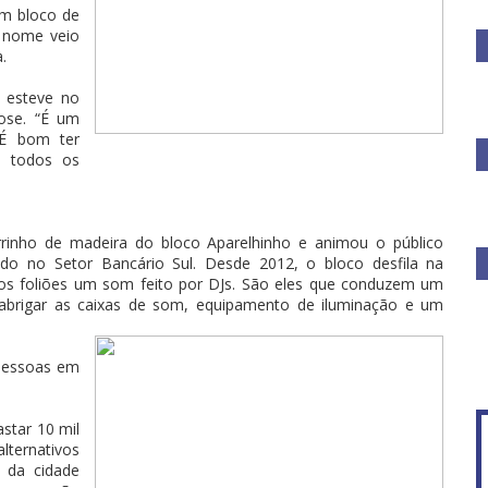
um bloco de
O nome veio
.
 esteve no
ose. “É um
 É bom ter
a todos os
inho de madeira do bloco Aparelhinho e animou o público
o no Setor Bancário Sul. Desde 2012, o bloco desfila na
aos foliões um som feito por DJs. São eles que conduzem um
abrigar as caixas de som, equipamento de iluminação e um
 pessoas em
astar 10 mil
lternativos
l da cidade