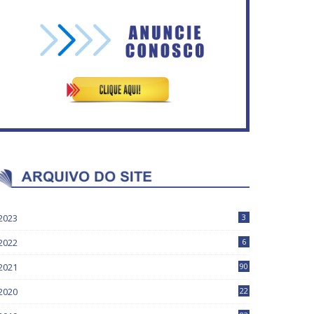
No Brasil do golpe, 61,5 mi
ASVECOM: Renúncia Ana
de consumidores estão
Neves
inadimplentes
2023
3
2022
6
2021
90
2020
22
9