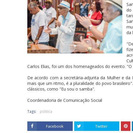
Sa
do 
tar
Sam
mus
da 
"De
fi
acr
Cul
Carlos Elias, foi um dos homenageados do evento. "O sa
De acordo com a secretária-adjunta da Mulher e da I
mais que um ritmo, é a pluralidade do povo brasileir
clássicos, como "Eu sou o samba".
Coordenadoria de Comunicação Social
Tags:
politica
Facebook
Twitter