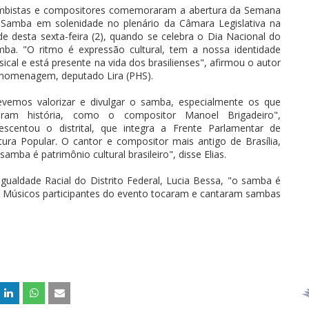
mbistas e compositores comemoraram a abertura da Semana
Samba em solenidade no plenário da Câmara Legislativa na
de desta sexta-feira (2), quando se celebra o Dia Nacional do
ba. "O ritmo é expressão cultural, tem a nossa identidade
ical e está presente na vida dos brasilienses", afirmou o autor
homenagem, deputado Lira (PHS).
vemos valorizar e divulgar o samba, especialmente os que
zeram história, como o compositor Manoel Brigadeiro",
escentou o distrital, que integra a Frente Parlamentar de
tura Popular. O cantor e compositor mais antigo de Brasília,
mba é patrimônio cultural brasileiro", disse Elias.
gualdade Racial do Distrito Federal, Lucia Bessa, "o samba é
o". Músicos participantes do evento tocaram e cantaram sambas