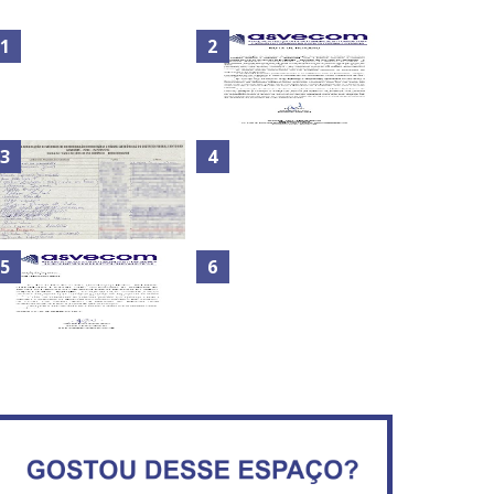
Nota de Repúdio: A violência
Secretaria da Fazenda abre
praticada contra os
120 vagas no Distrito Federal
jornalistas do Azerbaijão
Maior São João do Cerrado
ATA DA 1ª REUNIÃO DA
movimenta fim de semana
ASVECOM DE 2016
em Ceilândia