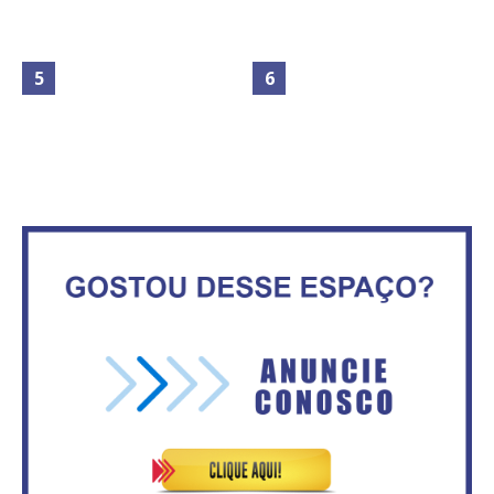
Maior São João do Cerrado
No Brasil do golpe, 61,5 mi de
movimenta fim de semana em
consumidores estão
Ceilândia
inadimplentes
Secretaria da Fazenda abre 120
IFB abre inscrições para mais de
vagas no Distrito Federal
2,3 mil vagas
Governadores definem temas
Circulação de ar no túnel será
consensuais para buscar ajuda
sustentada por 52 jatos
do governo federal.
ventiladores