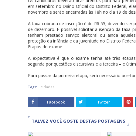
Os candidatos deverão ficar atentos para não perder
em setembro no Diário Oficial do Distrito Federal, el
novembro e serão encerradas às 18h no dia 19 de de
A taxa cobrada de inscrição é de R$ 55, devendo ser pa
de dezembro. É possível solicitar a isenção da taxa
tenham prestado serviço eleitoral ou ainda aque
proteção da infância e da juventude no Distrito Federal
Etapas do exame
A expectativa é que o exame tenha até três etapas
segunda por questões discursivas e a terceira – e últi
Para passar da primeira etapa, será necessário acert
Tags:
cidades
Facebook
Twitter
TALVEZ VOCÊ GOSTE DESTAS POSTAGENS