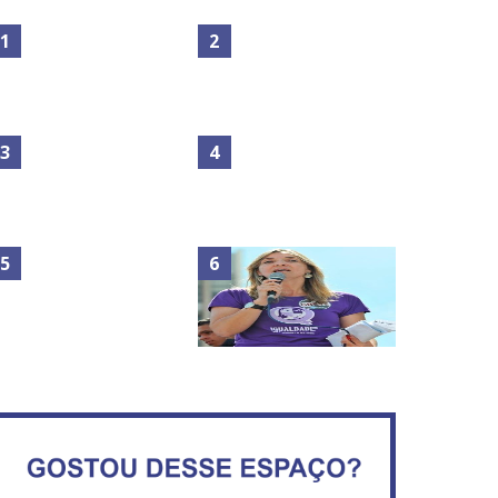
Maior São João do Cerrado
No Brasil do golpe, 61,5 mi
movimenta fim de semana
de consumidores estão
em Ceilândia
inadimplentes
Circulação de ar no túnel
será sustentada por 52 jatos
IFB abre inscrições para mais
ventiladores
de 2,3 mil vagas