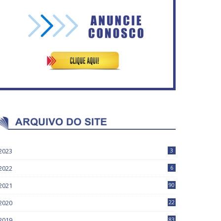
Vitória do governo | Estamos
Rosilene Corrêa aceita
fazendo o dever de casa,
disputar o GDF, quer unir
disse Bolsonaro sobre
Esquerda e empolga
Previdência
militância do PT
2023
3
2022
6
2021
90
2020
22
9
2019
83