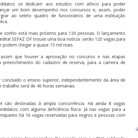
ndidatos se dedicam aos estudos com afinco para poder
cançar um bom desempenho nos concursos e, assim, poder
egrar ao seleto quadro de funcionários de uma instituição
lica.
e sonho está mais próximo para 120 pessoas. O lançamento
edital SEFAZ DF trouxe uma boa notícia: serão 120 vagas para
e podem chegar a quase 15 mil reais.
, assim que houver a aprovação no concurso e nas etapas
a preenchimento do cadastro de reserva, para a carreira de
r concluído o ensino superior, independentemente da área de
de trabalho será de 40 horas semanais.
24 são destinadas à ampla concorrência. Há ainda 8 vagas
ndidatos com alguma deficiência física. Já nas vagas para a
, enquanto há 16 vagas reservadas para negros e pessoas com