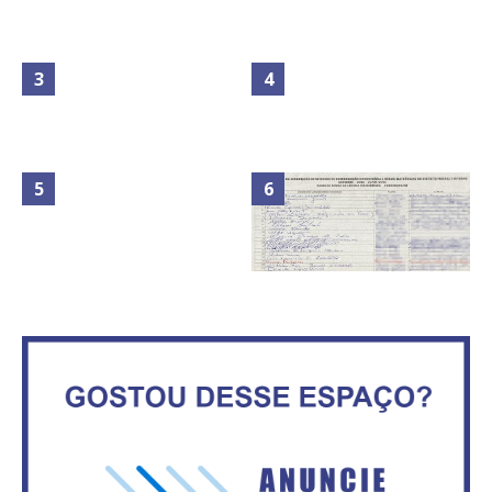
Maior São João do Cerrado
Secretaria da Fazenda abre 120
movimenta fim de semana em
vagas no Distrito Federal
Ceilândia
No Brasil do golpe, 61,5 mi de
Circulação de ar no túnel será
consumidores estão
sustentada por 52 jatos
inadimplentes
ventiladores
IFB abre inscrições para mais de
ATA DA 1ª REUNIÃO DA
2,3 mil vagas
ASVECOM DE 2016