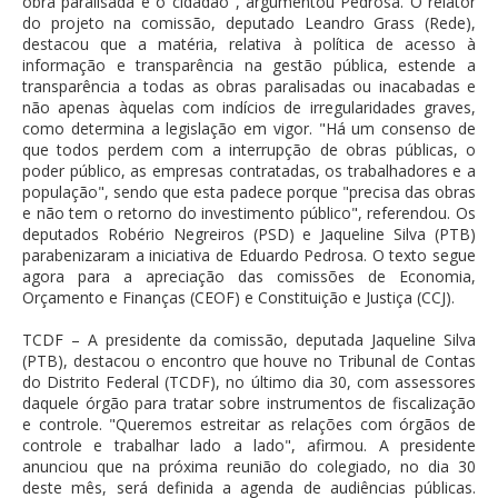
obra paralisada é o cidadão", argumentou Pedrosa. O relator
do projeto na comissão, deputado Leandro Grass (Rede),
destacou que a matéria, relativa à política de acesso à
informação e transparência na gestão pública, estende a
transparência a todas as obras paralisadas ou inacabadas e
não apenas àquelas com indícios de irregularidades graves,
como determina a legislação em vigor. "Há um consenso de
que todos perdem com a interrupção de obras públicas, o
poder público, as empresas contratadas, os trabalhadores e a
população", sendo que esta padece porque "precisa das obras
e não tem o retorno do investimento público", referendou. Os
deputados Robério Negreiros (PSD) e Jaqueline Silva (PTB)
parabenizaram a iniciativa de Eduardo Pedrosa. O texto segue
agora para a apreciação das comissões de Economia,
Orçamento e Finanças (CEOF) e Constituição e Justiça (CCJ).
TCDF – A presidente da comissão, deputada Jaqueline Silva
(PTB), destacou o encontro que houve no Tribunal de Contas
do Distrito Federal (TCDF), no último dia 30, com assessores
daquele órgão para tratar sobre instrumentos de fiscalização
e controle. "Queremos estreitar as relações com órgãos de
controle e trabalhar lado a lado", afirmou. A presidente
anunciou que na próxima reunião do colegiado, no dia 30
deste mês, será definida a agenda de audiências públicas.