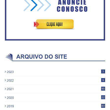
ASVECOM: Renúncia Ana Neves
vagas no Distrito Federal
2023
3
2022
6
2021
90
2020
22
9
2019
83
5