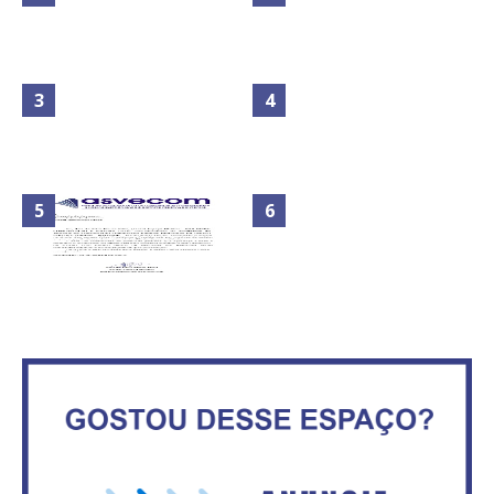
Maior São João do Cerrado
No Brasil do golpe, 61,5 mi de
movimenta fim de semana em
consumidores estão
Ceilândia
inadimplentes
Circulação de ar no túnel será
sustentada por 52 jatos
IFB abre inscrições para mais de
ventiladores
2,3 mil vagas
Secretaria da Fazenda abre 120