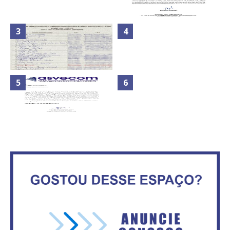
Nota de Repúdio: A violência
Secretaria da Fazenda abre 120
praticada contra os jornalistas
vagas no Distrito Federal
do Azerbaijão
Maior São João do Cerrado
ATA DA 1ª REUNIÃO DA
movimenta fim de semana em
ASVECOM DE 2016
Ceilândia
No Brasil do golpe, 61,5 mi de
consumidores estão
ASVECOM: Renúncia Ana Neves
inadimplentes