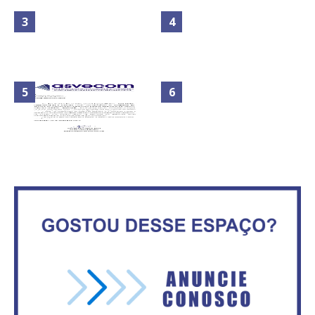
Maior São João do Cerrado
No Brasil do golpe, 61,5 mi de
movimenta fim de semana em
consumidores estão
Ceilândia
inadimplentes
Circulação de ar no túnel será
sustentada por 52 jatos
IFB abre inscrições para mais de
ventiladores
2,3 mil vagas
Secretaria da Fazenda abre 120
ASVECOM: Renúncia Ana Neves
vagas no Distrito Federal