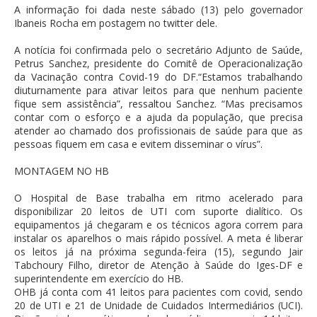
A informação foi dada neste sábado (13) pelo governador
Ibaneis Rocha em postagem no twitter dele.
A notícia foi confirmada pelo o secretário Adjunto de Saúde,
Petrus Sanchez, presidente do Comitê de Operacionalização
da Vacinação contra Covid-19 do DF.“Estamos trabalhando
diuturnamente para ativar leitos para que nenhum paciente
fique sem assistência”, ressaltou Sanchez. “Mas precisamos
contar com o esforço e a ajuda da população, que precisa
atender ao chamado dos profissionais de saúde para que as
pessoas fiquem em casa e evitem disseminar o vírus”.
MONTAGEM NO HB
O Hospital de Base trabalha em ritmo acelerado para
disponibilizar 20 leitos de UTI com suporte dialítico. Os
equipamentos já chegaram e os técnicos agora correm para
instalar os aparelhos o mais rápido possível. A meta é liberar
os leitos já na próxima segunda-feira (15), segundo Jair
Tabchoury Filho, diretor de Atenção à Saúde do Iges-DF e
superintendente em exercício do HB.
OHB já conta com 41 leitos para pacientes com covid, sendo
20 de UTI e 21 de Unidade de Cuidados Intermediários (UCI).