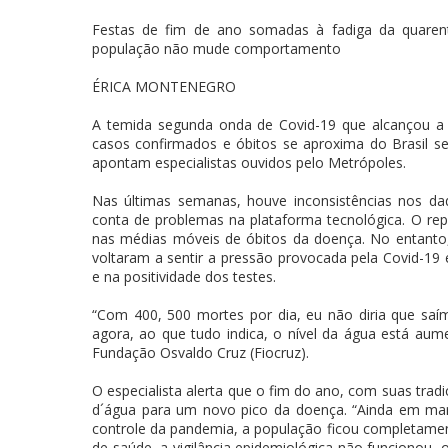
Festas de fim de ano somadas à fadiga da quaren
população não mude comportamento
ÉRICA MONTENEGRO
A temida segunda onda de Covid-19 que alcançou 
casos confirmados e óbitos se aproxima do Brasil s
apontam especialistas ouvidos pelo Metrópoles.
Nas últimas semanas, houve inconsistências nos da
conta de problemas na plataforma tecnológica. O r
nas médias móveis de óbitos da doença. No entanto, h
voltaram a sentir a pressão provocada pela Covid-19
e na positividade dos testes.
“Com 400, 500 mortes por dia, eu não diria que saí
agora, ao que tudo indica, o nível da água está aume
Fundação Osvaldo Cruz (Fiocruz).
O especialista alerta que o fim do ano, com suas tradi
d´água para um novo pico da doença. “Ainda em mar
controle da pandemia, a população ficou completame
de saúde, a vigilância epidemiológica não funcionou, 