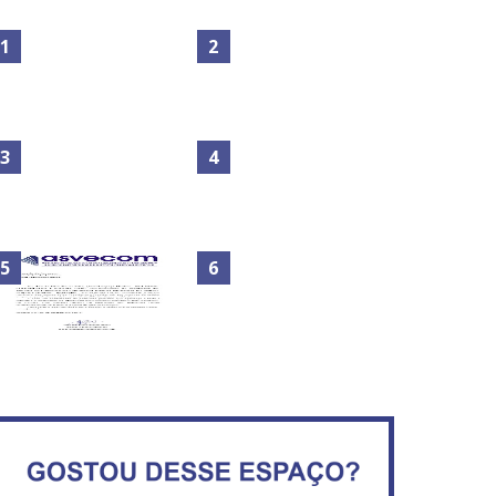
Maior São João do Cerrado
No Brasil do golpe, 61,5 mi
movimenta fim de semana
de consumidores estão
em Ceilândia
inadimplentes
Circulação de ar no túnel
será sustentada por 52 jatos
IFB abre inscrições para mais
ventiladores
de 2,3 mil vagas