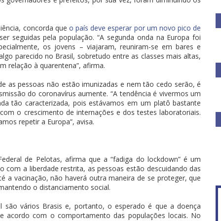
Ciência, concorda que
o país deve esperar por um novo pico de
ser seguidas pela população. “A segunda onda na Europa foi
pecialmente, os jovens – viajaram, reuniram-se em bares e
lgo parecido no Brasil, sobretudo entre as classes mais altas,
m relação à quarentena”, afirma.
nde as pessoas não estão imunizadas e nem tão cedo serão, é
ransmissão do coronavírus aumente. “A tendência é vivermos um
da tão caracterizada, pois estávamos em um platô bastante
om o crescimento de internações e dos testes laboratoriais.
mos repetir a Europa”, avisa.
Federal de Pelotas, afirma que a “fadiga do lockdown” é um
 com a liberdade restrita, as pessoas estão descuidando das
até a vacinação, não haverá outra maneira de se proteger, que
mantendo o distanciamento social.
l são vários Brasis e, portanto, o esperado é que a doença
, de acordo com o comportamento das populações locais. No