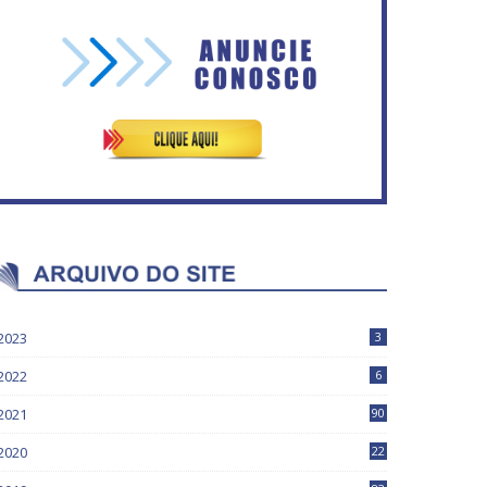
ASVECOM: Renúncia Ana
Secretaria da Fazenda abre
Neves
120 vagas no Distrito Federal
2023
3
2022
6
2021
90
2020
22
9