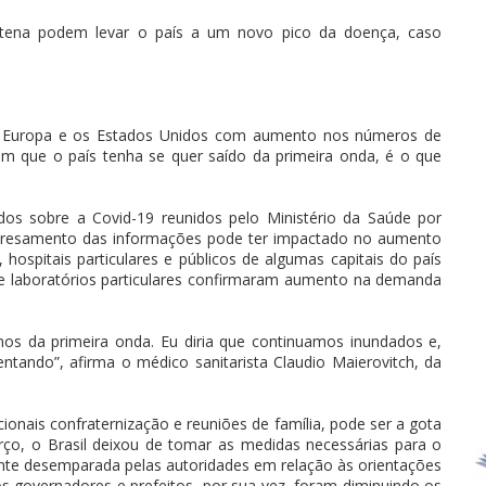
tena podem levar o país a um novo pico da doença, caso
a Europa e os Estados Unidos com aumento nos números de
em que o país tenha se quer saído da primeira onda, é o que
dos sobre a Covid-19 reunidos pelo Ministério da Saúde por
epresamento das informações pode ter impactado no aumento
ospitais particulares e públicos de algumas capitais do país
 e laboratórios particulares confirmaram aumento na demanda
mos da primeira onda. Eu diria que continuamos inundados e,
ntando”, afirma o médico sanitarista Claudio Maierovitch, da
cionais confraternização e reuniões de família, pode ser a gota
ço, o Brasil deixou de tomar as medidas necessárias para o
nte desemparada pelas autoridades em relação às orientações
os governadores e prefeitos, por sua vez, foram diminuindo os