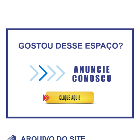
movimenta fim de semana em
Secretaria da Fazenda abre 120
Ceilândia
vagas no Distrito Federal
No Brasil do golpe, 61,5 mi de
consumidores estão
IFB abre inscrições para mais de
inadimplentes
2,3 mil vagas
Governadores definem temas
Circulação de ar no túnel será
consensuais para buscar ajuda
sustentada por 52 jatos
do governo federal.
ventiladores