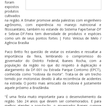
foram
expostos
produtos
cultivados
na região. A Emater promove ainda palestras com engenheiro
agrônomo, com experiência no manejo nutricional e
fitossanitário, também no estande do Sistema Fape/Senar-DF
e Sebrae-DF.Feira tem diversidade de produtos e espécies
como um de seus pontos fortes | Foto: Vinícius de Melo /
Agência Brasília
Paco Britto fez questão de visitar os estandes e ressaltar a
importância da feira, lembrando o compromisso do
governador do Distrito Federal, Ibaneis Rocha, com a
população da região no que diz respeito à duplicação e
alargamento da DF-001 ou Estrada Parque Contorno (EPCT),
conhecida como “rodovia da morte”. Trata-se de um trecho
temido por motoristas devido à alta recorrência de acidentes
na estrada. O ponto mais arriscado da rodovia é justamente
aquele próximo a Brazlândia.
“É uma festa muito importante para o desenvolvimento da
região. São 24 anos que devem ser comemorados. E para
melhor atender a população, o governador Ibaneis cumpre