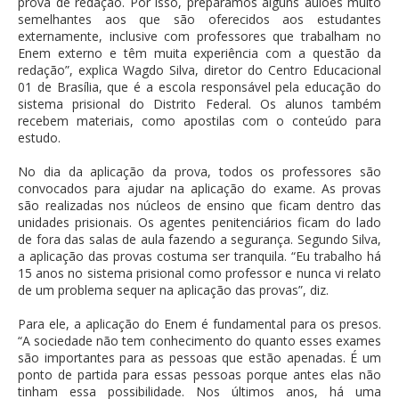
prova de redação. Por isso, preparamos alguns aulões muito
semelhantes aos que são oferecidos aos estudantes
externamente, inclusive com professores que trabalham no
Enem externo e têm muita experiência com a questão da
redação”, explica Wagdo Silva, diretor do Centro Educacional
01 de Brasília, que é a escola responsável pela educação do
sistema prisional do Distrito Federal. Os alunos também
recebem materiais, como apostilas com o conteúdo para
estudo.
No dia da aplicação da prova, todos os professores são
convocados para ajudar na aplicação do exame. As provas
são realizadas nos núcleos de ensino que ficam dentro das
unidades prisionais. Os agentes penitenciários ficam do lado
de fora das salas de aula fazendo a segurança. Segundo Silva,
a aplicação das provas costuma ser tranquila. “Eu trabalho há
15 anos no sistema prisional como professor e nunca vi relato
de um problema sequer na aplicação das provas”, diz.
Para ele, a aplicação do Enem é fundamental para os presos.
“A sociedade não tem conhecimento do quanto esses exames
são importantes para as pessoas que estão apenadas. É um
ponto de partida para essas pessoas porque antes elas não
tinham essa possibilidade. Nos últimos anos, há uma