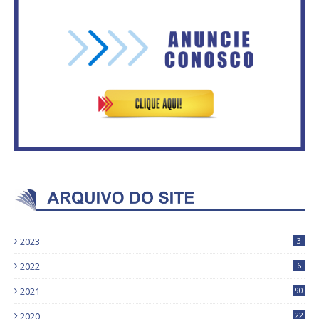
Vitória do governo | Estamos
Secretaria da Fazenda abre 120
fazendo o dever de casa, disse
vagas no Distrito Federal
Bolsonaro sobre Previdência
2023
3
2022
6
2021
90
2020
22