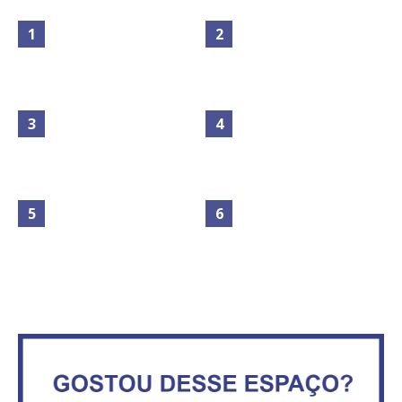
Maior São João do Cerrado
No Brasil do golpe, 61,5 mi de
movimenta fim de semana em
consumidores estão
Ceilândia
inadimplentes
Circulação de ar no túnel será
sustentada por 52 jatos
IFB abre inscrições para mais de
ventiladores
2,3 mil vagas