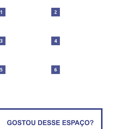
Maior São João do Cerrado
movimenta fim de semana
Secretaria da Fazenda abre
em Ceilândia
120 vagas no Distrito Federal
No Brasil do golpe, 61,5 mi
de consumidores estão
IFB abre inscrições para mais
inadimplentes
de 2,3 mil vagas