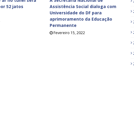
 ar no túnel será
A Secretaria Nacional de
or 52 jatos
Assistência Social dialoga com
Universidade do DF para
aprimoramento da Educação
2
Permanente
Fevereiro 15, 2022