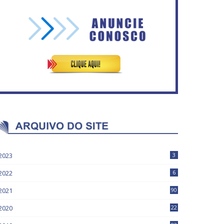
Governadores definem
temas consensuais para
Circulação de ar no túnel
buscar ajuda do governo
será sustentada por 52 jatos
ederal.
ventiladores
2023
3
2022
6
2021
90
2020
22
9