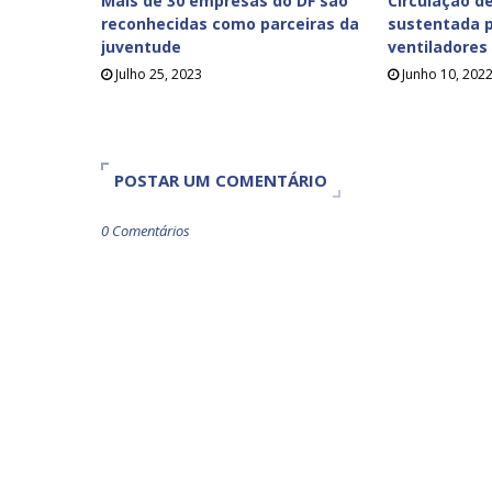
Mais de 30 empresas do DF são
Circulação de
reconhecidas como parceiras da
sustentada p
juventude
ventiladores
Julho 25, 2023
Junho 10, 202
POSTAR UM COMENTÁRIO
0 Comentários