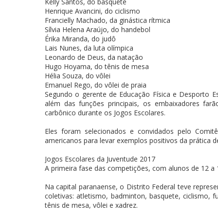
Kelly Santos, do basquete
Henrique Avancini, do ciclismo
Francielly Machado, da ginástica rítmica
Sílvia Helena Araújo, do handebol
Érika Miranda, do judô
Lais Nunes, da luta olímpica
Leonardo de Deus, da natação
Hugo Hoyama, do tênis de mesa
Hélia Souza, do vôlei
Emanuel Rego, do vôlei de praia
Segundo o gerente de Educação Física e Desporto Es
além das funções principais, os embaixadores fa
carbônico durante os Jogos Escolares.
Eles foram selecionados e convidados pelo Comitê
americanos para levar exemplos positivos da prática de
Jogos Escolares da Juventude 2017
A primeira fase das competições, com alunos de 12 a 
Na capital paranaense, o Distrito Federal teve repre
coletivas: atletismo, badminton, basquete, ciclismo, fu
tênis de mesa, vôlei e xadrez.