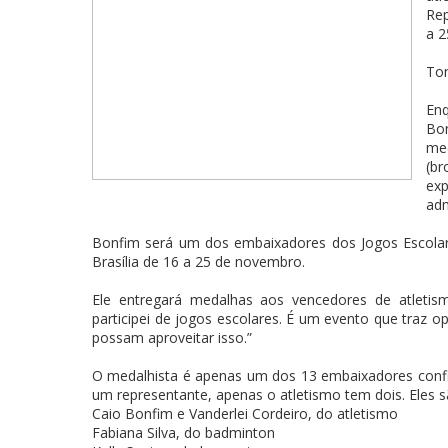
Rep
a 
Ton
Enq
Bo
med
(br
exp
adm
Bonfim será um dos embaixadores dos Jogos Escolar
Brasília de 16 a 25 de novembro.
Ele entregará medalhas aos vencedores de atletism
participei de jogos escolares. É um evento que traz o
possam aproveitar isso.”
O medalhista é apenas um dos 13 embaixadores con
um representante, apenas o atletismo tem dois. Eles s
Caio Bonfim e Vanderlei Cordeiro, do atletismo
Fabiana Silva, do badminton