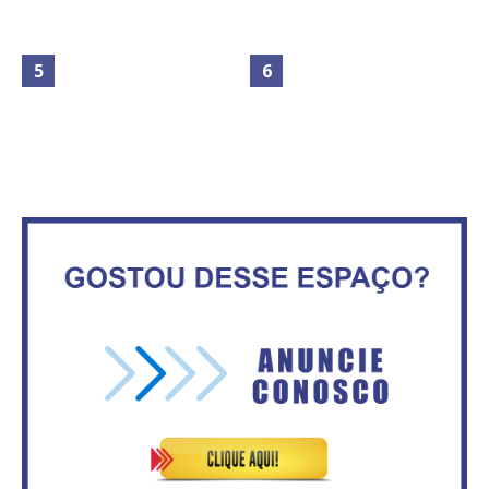
Maior São João do Cerrado
No Brasil do golpe, 61,5 mi de
movimenta fim de semana em
consumidores estão
Ceilândia
inadimplentes
Secretaria da Fazenda abre 120
IFB abre inscrições para mais de
vagas no Distrito Federal
2,3 mil vagas
Governadores definem temas
Circulação de ar no túnel será
consensuais para buscar ajuda
sustentada por 52 jatos
do governo federal.
ventiladores