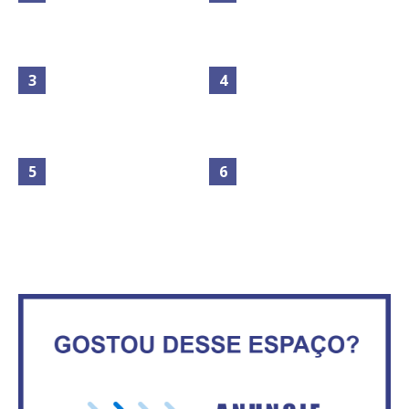
Maior São João do Cerrado
movimenta fim de semana em
Secretaria da Fazenda abre 120
Ceilândia
vagas no Distrito Federal
No Brasil do golpe, 61,5 mi de
consumidores estão
IFB abre inscrições para mais de
inadimplentes
2,3 mil vagas
Circulação de ar no túnel será
Vitória do governo | Estamos
sustentada por 52 jatos
fazendo o dever de casa, disse