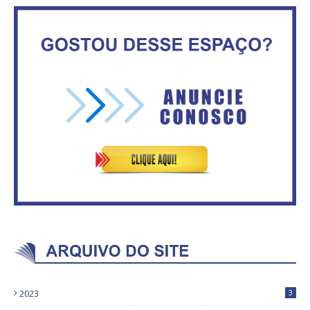
Circulação de ar no túnel será
sustentada por 52 jatos
IFB abre inscrições para mais de
ventiladores
2,3 mil vagas
Secretaria da Fazenda abre 120
ASVECOM: Renúncia Ana Neves
vagas no Distrito Federal
2023
3