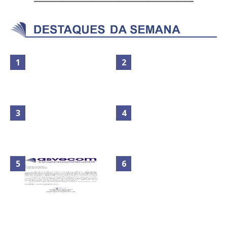
Maior São João do Cerrado
No Brasil do golpe, 61,5 mi de
movimenta fim de semana em
consumidores estão
Ceilândia
inadimplentes