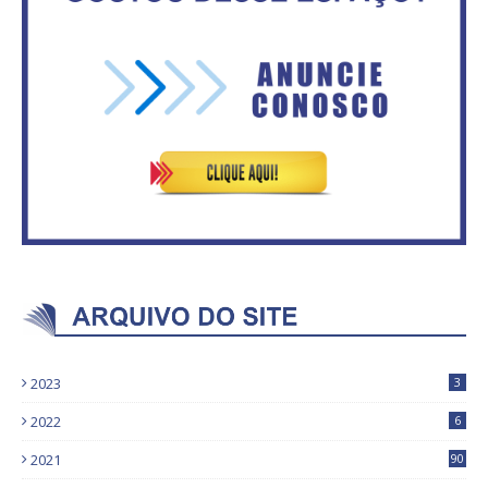
Vitória do governo | Estamos
Secretaria da Fazenda abre 120
fazendo o dever de casa, disse
vagas no Distrito Federal
Bolsonaro sobre Previdência
2023
3
2022
6
2021
90