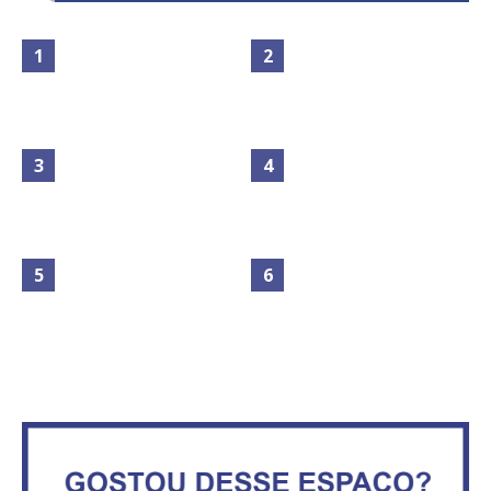
Maior São João do Cerrado
Circulação de ar no túnel será
movimenta fim de semana em
sustentada por 52 jatos
Ceilândia
ventiladores
No Brasil do golpe, 61,5 mi de
consumidores estão
IFB abre inscrições para mais de
inadimplentes
2,3 mil vagas