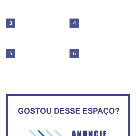
Maior São João do Cerrado
movimenta fim de semana em
Secretaria da Fazenda abre 120
Ceilândia
vagas no Distrito Federal
No Brasil do golpe, 61,5 mi de
consumidores estão
IFB abre inscrições para mais de
inadimplentes
2,3 mil vagas
Circulação de ar no túnel será
Vitória do governo | Estamos
sustentada por 52 jatos
fazendo o dever de casa, disse
ventiladores
Bolsonaro sobre Previdência