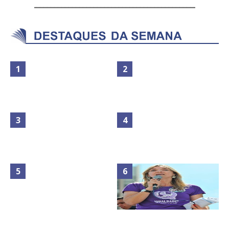
Maior São João do Cerrado
No Brasil do golpe, 61,5 mi de
movimenta fim de semana em
consumidores estão
Ceilândia
inadimplentes