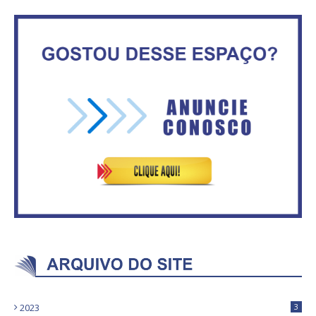
Circulação de ar no túnel será
sustentada por 52 jatos
IFB abre inscrições para mais de
ventiladores
2,3 mil vagas
Vitória do governo | Estamos
Rosilene Corrêa aceita disputar
fazendo o dever de casa, disse
o GDF, quer unir Esquerda e
Bolsonaro sobre Previdência
empolga militância do PT
2023
3