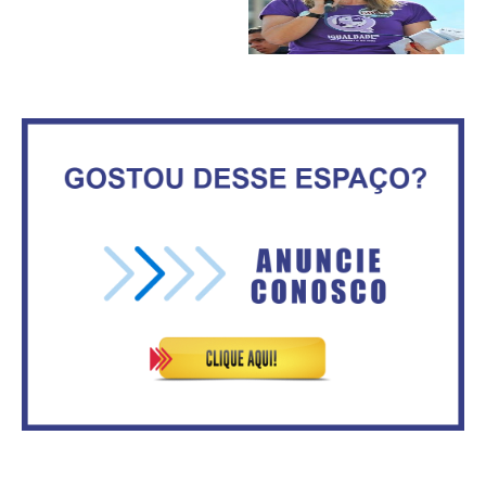
Maior São João do Cerrado
No Brasil do golpe, 61,5 mi de
movimenta fim de semana em
consumidores estão
Ceilândia
inadimplentes
Circulação de ar no túnel será
sustentada por 52 jatos
IFB abre inscrições para mais de
ventiladores
2,3 mil vagas
Vitória do governo | Estamos
Rosilene Corrêa aceita disputar
fazendo o dever de casa, disse
o GDF, quer unir Esquerda e
Bolsonaro sobre Previdência
empolga militância do PT