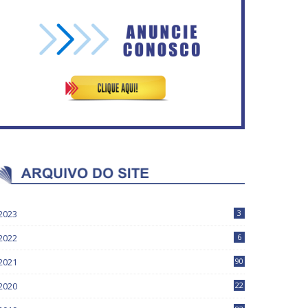
ASVECOM: Renúncia Ana
Secretaria da Fazenda abre
Neves
120 vagas no Distrito Federal
2023
3
2022
6
2021
90
2020
22
9