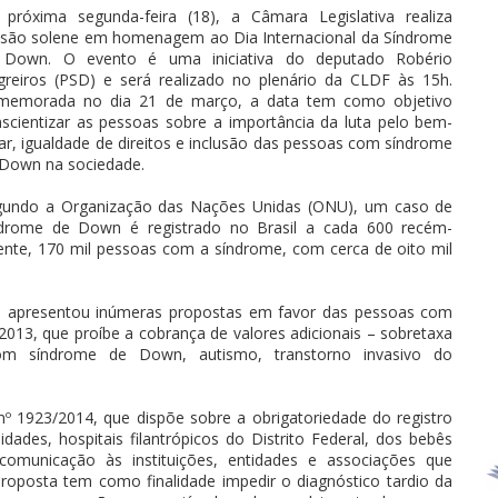
próxima segunda-feira (18), a Câmara Legislativa realiza
são solene em homenagem ao Dia Internacional da Síndrome
 Down. O evento é uma iniciativa do deputado Robério
reiros (PSD) e será realizado no plenário da CLDF às 15h.
memorada no dia 21 de março, a data tem como objetivo
scientizar as pessoas sobre a importância da luta pelo bem-
ar, igualdade de direitos e inclusão das pessoas com síndrome
Down na sociedade.
gundo a Organização das Nações Unidas (ONU), um caso de
ndrome de Down é registrado no Brasil a cada 600 recém-
ente, 170 mil pessoas com a síndrome, com cerca de oito mil
já apresentou inúmeras propostas em favor das pessoas com
/2013, que proíbe a cobrança de valores adicionais – sobretaxa
om síndrome de Down, autismo, transtorno invasivo do
 nº 1923/2014, que dispõe sobre a obrigatoriedade do registro
idades, hospitais filantrópicos do Distrito Federal, dos bebês
municação às instituições, entidades e associações que
roposta tem como finalidade impedir o diagnóstico tardio da