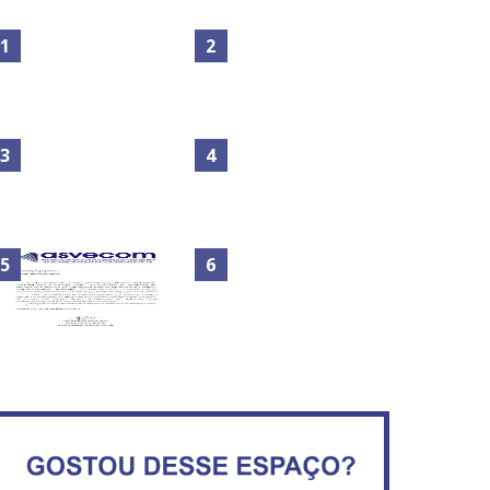
Maior São João do Cerrado
No Brasil do golpe, 61,5 mi
movimenta fim de semana
de consumidores estão
em Ceilândia
inadimplentes
Circulação de ar no túnel
será sustentada por 52 jatos
IFB abre inscrições para mais
ventiladores
de 2,3 mil vagas