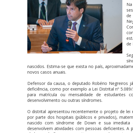
Na 
ses
de
Neg
Co
con
est
de 
Se
sí
nascidos. Estima-se que exista no país, aproximadam
novos casos anuais.
Defensor da causa, o deputado Robério Negreiros 
deficiência, como por exemplo a Lei Distrital nº 5.089
para matrícula ou mensalidade de estudantes c
desenvolvimento ou outras síndromes.
O distrital apresentou recentemente o projeto de lei
por parte dos hospitais (públicos e privados), matern
nascido com síndrome de Down e sua imediata co
desenvolvem atividades com pessoas deficientes. A p