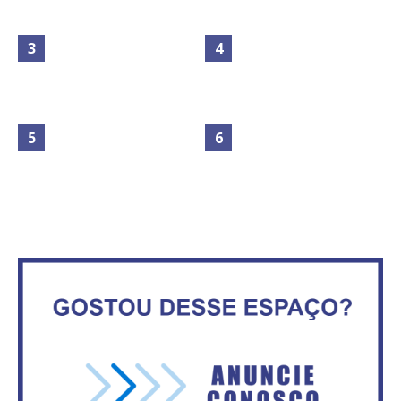
Maior São João do Cerrado
movimenta fim de semana em
Secretaria da Fazenda abre 120
Ceilândia
vagas no Distrito Federal
No Brasil do golpe, 61,5 mi de
consumidores estão
IFB abre inscrições para mais de
inadimplentes
2,3 mil vagas
Circulação de ar no túnel será
Vitória do governo | Estamos
sustentada por 52 jatos
fazendo o dever de casa, disse
ventiladores
Bolsonaro sobre Previdência