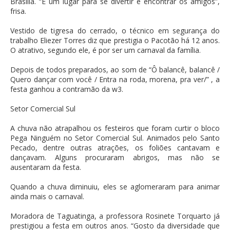
Brasília. “É um lugar para se divertir e encontrar os amigos”,
frisa.
Vestido de tigresa do cerrado, o técnico em segurança do
trabalho Eliezer Torres diz que prestigia o Pacotão há 12 anos.
O atrativo, segundo ele, é por ser um carnaval da família.
Depois de todos preparados, ao som de “Ô balancê, balancê /
Quero dançar com você / Entra na roda, morena, pra ver/” , a
festa ganhou a contramão da w3.
Setor Comercial Sul
A chuva não atrapalhou os festeiros que foram curtir o bloco
Pega Ninguém no Setor Comercial Sul. Animados pelo Santo
Pecado, dentre outras atrações, os foliões cantavam e
dançavam. Alguns procuraram abrigos, mas não se
ausentaram da festa.
Quando a chuva diminuiu, eles se aglomeraram para animar
ainda mais o carnaval.
Moradora de Taguatinga, a professora Rosinete Torquarto já
prestigiou a festa em outros anos. “Gosto da diversidade que