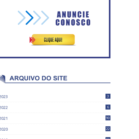
Vitória do governo | Estamos
Circulação de ar no túnel
fazendo o dever de casa,
será sustentada por 52 jatos
disse Bolsonaro sobre
ventiladores
Previdência
2023
3
2022
6
2021
90
2020
22
9