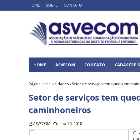
HOME
SOBRE
CONTATO
HOME
ASVECOM
CONTATO
CADASTRE-S
Página inicial
cidades
Setor de serviços tem queda em maio
Setor de serviços tem que
caminhoneiros
ASVECOM
Julho 16, 2018
O v
par