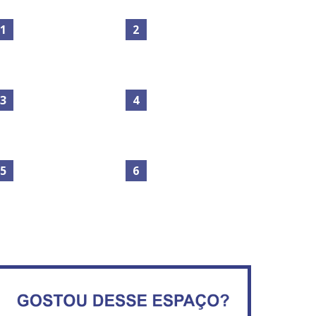
Maior São João do Cerrado
movimenta fim de semana
Secretaria da Fazenda abre
em Ceilândia
120 vagas no Distrito Federal
No Brasil do golpe, 61,5 mi
de consumidores estão
IFB abre inscrições para mais
inadimplentes
de 2,3 mil vagas