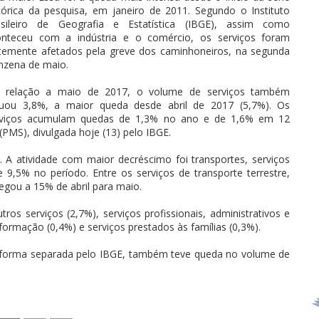
tórica da pesquisa, em janeiro de 2011. Segundo o Instituto
asileiro de Geografia e Estatística (IBGE), assim como
onteceu com a indústria e o comércio, os serviços foram
temente afetados pela greve dos caminhoneiros, na segunda
nzena de maio.
 relação a maio de 2017, o volume de serviços também
cuou 3,8%, a maior queda desde abril de 2017 (5,7%). Os
rviços acumulam quedas de 1,3% no ano e de 1,6% em 12
PMS), divulgada hoje (13) pelo IBGE.
. A atividade com maior decréscimo foi transportes, serviços
 9,5% no período. Entre os serviços de transporte terrestre,
egou a 15% de abril para maio.
ros serviços (2,7%), serviços profissionais, administrativos e
ormação (0,4%) e serviços prestados às famílias (0,3%).
de forma separada pelo IBGE, também teve queda no volume de