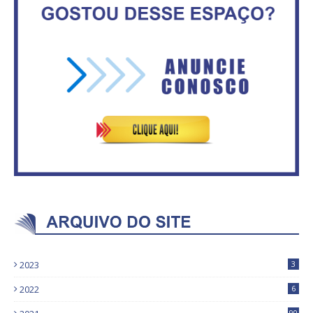
Vitória do governo | Estamos
Secretaria da Fazenda abre 120
fazendo o dever de casa, disse
vagas no Distrito Federal
Bolsonaro sobre Previdência
2023
3
2022
6
90