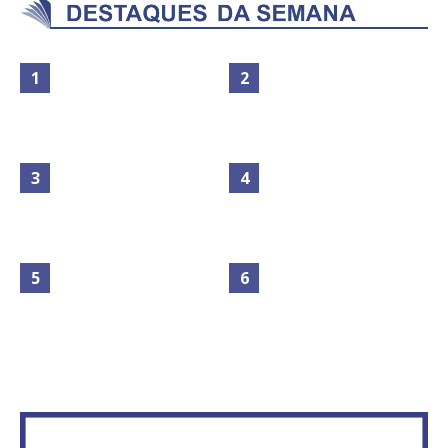
Maior São João do Cerrado
No Brasil do golpe, 61,5 mi de
movimenta fim de semana em
consumidores estão
Ceilândia
inadimplentes
Circulação de ar no túnel será
sustentada por 52 jatos
IFB abre inscrições para mais de
ventiladores
2,3 mil vagas