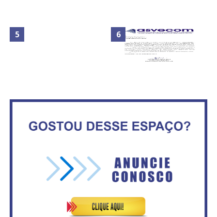
Maior São João do Cerrado
No Brasil do golpe, 61,5 mi de
movimenta fim de semana em
consumidores estão
Ceilândia
inadimplentes
Circulação de ar no túnel será
sustentada por 52 jatos
IFB abre inscrições para mais de
ventiladores
2,3 mil vagas
Órgãos do GDF intensificam
esforço para prevenir e
combater queimadas
ASVECOM: Renúncia Ana Neves