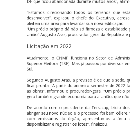
DF que ficou abandonada durante muitos anos”, afirmo
“Estamos direcionando todos os terrenos que est
desenvolver”, explicou o chefe do Executivo, acre
pleiteia uma área para levantar sua nova edificação.
“Um prédio próprio dá não só firmeza e estabilidade
União” Augusto Aras, procurador-geral da República 
Licitação em 2022
Atualmente, o CNMP funciona no Setor de Administ
Superior Eleitoral (TSE). Mas já passou por diversos 
Sul.
Segundo Augusto Aras, a previsão é de que a sede, q
ficar pronta. “A partir do primeiro semestre de 2022 
as obras”, informou o procurador-geral. “Um prédio pr
gera também grande economia para a União, que não 
De acordo com o presidente da Terracap, Izidio d
abrigar seu novo núcleo e o processo foi bem célere.
com emissários do órgão, apresentamos a área e 
disponibilizar e registrar os lotes”, finalizou.