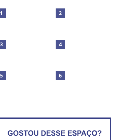
Maior São João do Cerrado
Circulação de ar no túnel
movimenta fim de semana
será sustentada por 52 jatos
em Ceilândia
ventiladores
No Brasil do golpe, 61,5 mi
Secretaria da Fazenda abre
de consumidores estão
120 vagas no Distrito Federal
inadimplentes