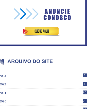
Vitória do governo | Estamos
fazendo o dever de casa,
IFB abre inscrições para mais
disse Bolsonaro sobre
de 2,3 mil vagas
Previdência
2023
3
2022
6
2021
90
2020
22
9