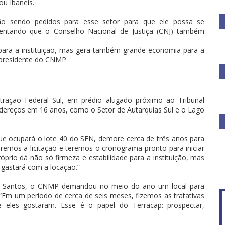
u Ibaneis.
ão sendo pedidos para esse setor para que ele possa se
scentando que o Conselho Nacional de Justiça (CNJ) também
 para a instituição, mas gera também grande economia para a
e presidente do CNMP
ração Federal Sul, em prédio alugado próximo ao Tribunal
endereços em 16 anos, como o Setor de Autarquias Sul e o Lago
ue ocupará o lote 40 do SEN, demore cerca de três anos para
faremos a licitação e teremos o cronograma pronto para iniciar
óprio dá não só firmeza e estabilidade para a instituição, mas
gastará com a locação.”
os Santos, o CNMP demandou no meio do ano um local para
 “Em um período de cerca de seis meses, fizemos as tratativas
eles gostaram. Esse é o papel do Terracap: prospectar,