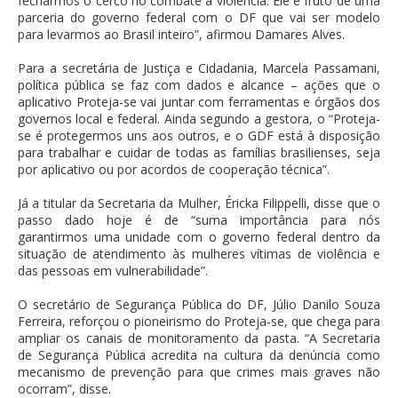
fecharmos o cerco no combate à violência. Ele é fruto de uma
parceria do governo federal com o DF que vai ser modelo
para levarmos ao Brasil inteiro”, afirmou Damares Alves.
Para a secretária de Justiça e Cidadania, Marcela Passamani,
política pública se faz com dados e alcance – ações que o
aplicativo Proteja-se vai juntar com ferramentas e órgãos dos
governos local e federal. Ainda segundo a gestora, o “Proteja-
se é protegermos uns aos outros, e o GDF está à disposição
para trabalhar e cuidar de todas as famílias brasilienses, seja
por aplicativo ou por acordos de cooperação técnica”.
Já a titular da Secretaria da Mulher, Éricka Filippelli, disse que o
passo dado hoje é de “suma importância para nós
garantirmos uma unidade com o governo federal dentro da
situação de atendimento às mulheres vítimas de violência e
das pessoas em vulnerabilidade”.
O secretário de Segurança Pública do DF, Júlio Danilo Souza
Ferreira, reforçou o pioneirismo do Proteja-se, que chega para
ampliar os canais de monitoramento da pasta. “A Secretaria
de Segurança Pública acredita na cultura da denúncia como
mecanismo de prevenção para que crimes mais graves não
ocorram”, disse.