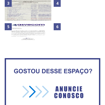
Nota de Repúdio: A violência
Secretaria da Fazenda abre 120
praticada contra os jornalistas
vagas no Distrito Federal
do Azerbaijão
Maior São João do Cerrado
ATA DA 1ª REUNIÃO DA
movimenta fim de semana em
ASVECOM DE 2016
Ceilândia
No Brasil do golpe, 61,5 mi de
consumidores estão
ASVECOM: Renúncia Ana Neves
inadimplentes