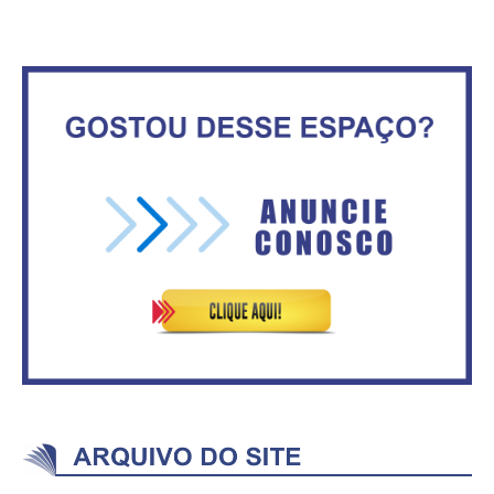
No Brasil do golpe, 61,5 mi de
consumidores estão
IFB abre inscrições para mais de
inadimplentes
2,3 mil vagas
Circulação de ar no túnel será
Vitória do governo | Estamos
sustentada por 52 jatos
fazendo o dever de casa, disse
ventiladores
Bolsonaro sobre Previdência