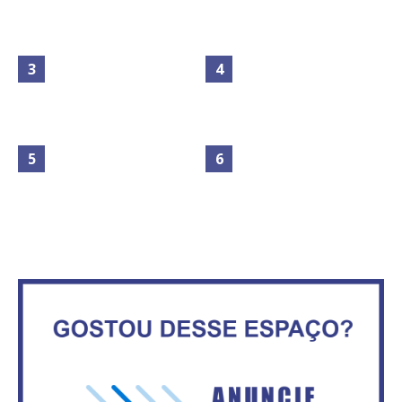
Maior São João do Cerrado
No Brasil do golpe, 61,5 mi de
movimenta fim de semana em
consumidores estão
Ceilândia
inadimplentes
Secretaria da Fazenda abre 120
IFB abre inscrições para mais de
vagas no Distrito Federal
2,3 mil vagas
Governadores definem temas
Circulação de ar no túnel será
consensuais para buscar ajuda
sustentada por 52 jatos
do governo federal.
ventiladores