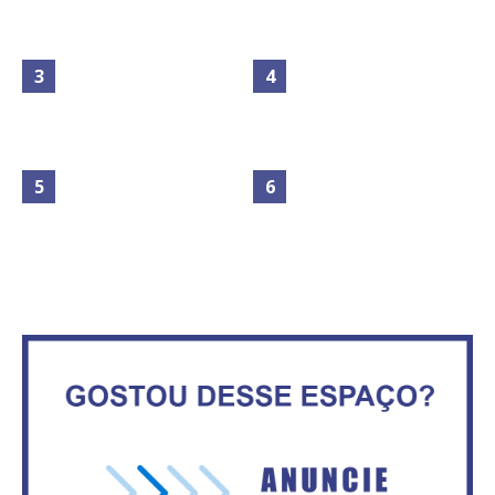
Maior São João do Cerrado
Circulação de ar no túnel será
movimenta fim de semana em
sustentada por 52 jatos
Ceilândia
ventiladores
No Brasil do golpe, 61,5 mi de
Secretaria da Fazenda abre 120
consumidores estão
vagas no Distrito Federal
inadimplentes
Vitória do governo | Estamos
IFB abre inscrições para mais de
fazendo o dever de casa, disse
2,3 mil vagas
Bolsonaro sobre Previdência