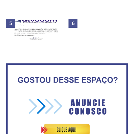
Maior São João do Cerrado
No Brasil do golpe, 61,5 mi de
movimenta fim de semana em
consumidores estão
Ceilândia
inadimplentes
Circulação de ar no túnel será
sustentada por 52 jatos
IFB abre inscrições para mais de
ventiladores
2,3 mil vagas
Secretaria da Fazenda abre 120
ASVECOM: Renúncia Ana Neves
vagas no Distrito Federal