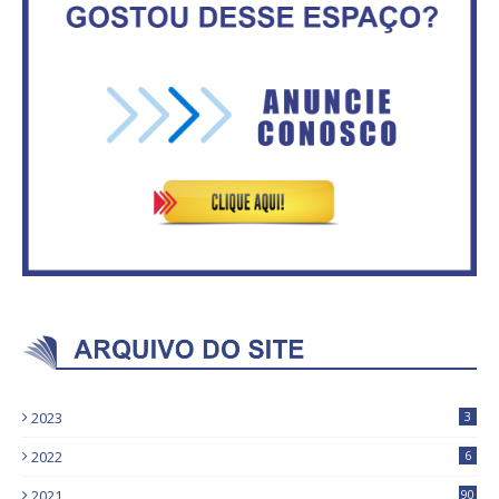
No Brasil do golpe, 61,5 mi de
consumidores estão
ASVECOM: Renúncia Ana Neves
inadimplentes
2023
3
2022
6
2021
90