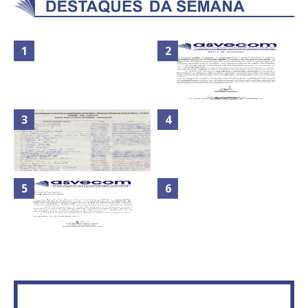
Nota de Repúdio: A violência
Secretaria da Fazenda abre 120
praticada contra os jornalistas
vagas no Distrito Federal
do Azerbaijão
Maior São João do Cerrado
ATA DA 1ª REUNIÃO DA
movimenta fim de semana em
ASVECOM DE 2016
Ceilândia