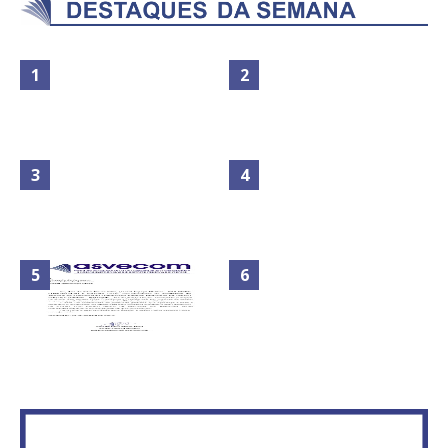
Maior São João do Cerrado
No Brasil do golpe, 61,5 mi de
movimenta fim de semana em
consumidores estão
Ceilândia
inadimplentes
Circulação de ar no túnel será
sustentada por 52 jatos
IFB abre inscrições para mais de
ventiladores
2,3 mil vagas