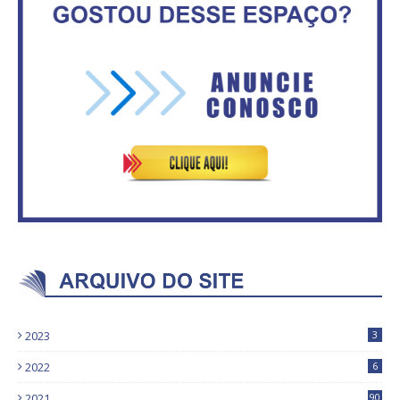
Secretaria da Fazenda abre 120
ASVECOM: Renúncia Ana Neves
vagas no Distrito Federal
2023
3
2022
6
2021
90