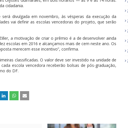
ões Ulysses Guimarães, em dois horários — às 9 e às 14 horas.
da cidadania.
ue será divulgada em novembro, às vésperas da execução da
ades vai definir as escolas vencedoras do projeto, que serão
ller, a motivação de criar o prêmio é a de desenvolver ainda
e dez escolas em 2016 e alcançamos mais de cem neste ano. Os
posta merecem esse incentivo”, confirma.
imeiras classificadas. O valor deve ser investido na unidade de
de cada escola vencedora receberão bolsas de pós-graduação,
rno do DF.