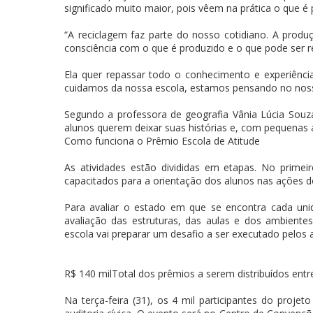
significado muito maior, pois vêem na prática o que é 
“A reciclagem faz parte do nosso cotidiano. A produ
consciência com o que é produzido e o que pode ser re
Ela quer repassar todo o conhecimento e experiênc
cuidamos da nossa escola, estamos pensando no nosso 
Segundo a professora de geografia Vânia Lúcia Souz
alunos querem deixar suas histórias e, com pequenas 
Como funciona o Prêmio Escola de Atitude
As atividades estão divididas em etapas. No primei
capacitados para a orientação dos alunos nas ações d
Para avaliar o estado em que se encontra cada uni
avaliação das estruturas, das aulas e dos ambient
escola vai preparar um desafio a ser executado pelos
R$ 140 milTotal dos prêmios a serem distribuídos entr
Na terça-feira (31), os 4 mil participantes do proje