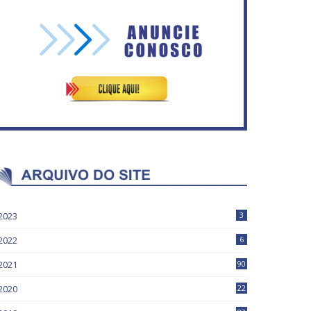
Vitória do governo | Estamos
Circulação de ar no túnel
fazendo o dever de casa,
será sustentada por 52 jatos
disse Bolsonaro sobre
ventiladores
Previdência
2023
3
2022
6
2021
90
2020
22
9