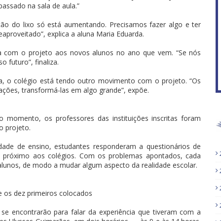
passado na sala de aula.”
ção do lixo só está aumentando. Precisamos fazer algo e ter
aproveitado”, explica a aluna Maria Eduarda.
ia com o projeto aos novos alunos no ano que vem. “Se nós
futuro”, finaliza.
a, o colégio está tendo outro movimento com o projeto. “Os
ações, transformá-las em algo grande”, expõe.
ro momento, os professores das instituições inscritas foram
o projeto.
dade de ensino, estudantes responderam a questionários de
es próximo aos colégios. Com os problemas apontados, cada
 alunos, de modo a mudar algum aspecto da realidade escolar.
e os dez primeiros colocados
to se encontrarão para falar da experiência que tiveram com a