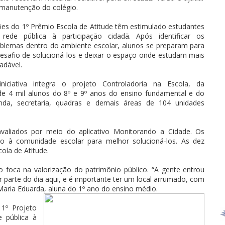
manutenção do colégio.
es do 1º Prêmio Escola de Atitude têm estimulado estudantes
 rede pública à participação cidadã. Após identificar os
blemas dentro do ambiente escolar, alunos se preparam para
esafio de solucioná-los e deixar o espaço onde estudam mais
adável.
iniciativa integra o projeto Controladoria na Escola, da
de 4 mil alunos do 8º e 9º anos do ensino fundamental e do
renda, secretaria, quadras e demais áreas de 104 unidades
valiados por meio do aplicativo Monitorando a Cidade. Os
to à comunidade escolar para melhor solucioná-los. As dez
ola de Atitude.
 foca na valorização do patrimônio público. “A gente entrou
 parte do dia aqui, e é importante ter um local arrumado, com
 Maria Eduarda, aluna do 1º ano do ensino médio.
1º Projeto
e pública à