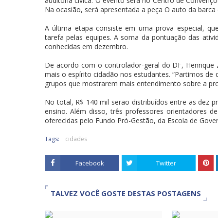
auditoria cívica. O evento será no Centro de Convenç
Na ocasião, será apresentada a peça O auto da barca 
A última etapa consiste em uma prova especial, q
tarefa pelas equipes. A soma da pontuação das ativid
conhecidas em dezembro.
De acordo com o controlador-geral do DF, Henrique Zi
mais o espírito cidadão nos estudantes. “Partimos d
grupos que mostrarem mais entendimento sobre a pro
No total, R$ 140 mil serão distribuídos entre as dez pr
ensino. Além disso, três professores orientadores 
oferecidas pelo Fundo Pró-Gestão, da Escola de Gove
Tags:
cidades
Facebook
Twitter
TALVEZ VOCÊ GOSTE DESTAS POSTAGENS