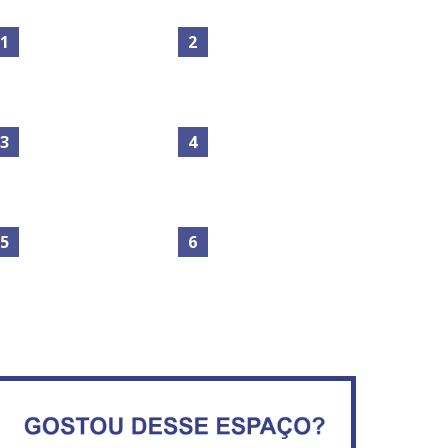
Maior São João do Cerrado
movimenta fim de semana
Secretaria da Fazenda abre
em Ceilândia
120 vagas no Distrito Federal
No Brasil do golpe, 61,5 mi
de consumidores estão
IFB abre inscrições para mais
inadimplentes
de 2,3 mil vagas