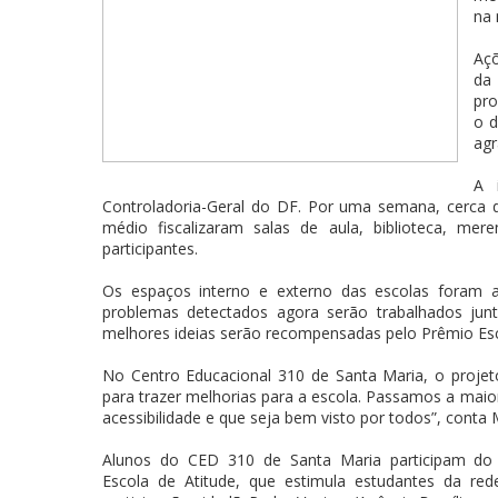
na 
Açõ
da
pro
o d
agr
A 
Controladoria-Geral do DF. Por uma semana, cerca 
médio fiscalizaram salas de aula, biblioteca, me
participantes.
Os espaços interno e externo das escolas foram a
problemas detectados agora serão trabalhados jun
melhores ideias serão recompensadas pelo Prêmio Esc
No Centro Educacional 310 de Santa Maria, o projeto
para trazer melhorias para a escola. Passamos a maior
acessibilidade e que seja bem visto por todos”, conta
Alunos do CED 310 de Santa Maria participam do 
Escola de Atitude, que estimula estudantes da red