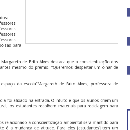
ados:
ofessores
ofessores
ofessores
ofessores
bolsas para
 Margareth de Brito Alves destaca que a conscientização dos
la antes mesmo do prêmio. “Queremos despertar um olhar de
 espaço da escola”Margareth de Brito Alves, professora de
a foi afixado na entrada. O intuito é que os alunos criem um
ral, os estudantes recolhem materiais para reciclagem para
s relacionado à conscientização ambiental será mantido para
nte é a mudança de atitude. Para eles [estudantes] tem um