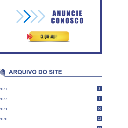
No Brasil do golpe, 61,5 mi
ASVECOM: Renúncia Ana
de consumidores estão
Neves
inadimplentes
2023
3
2022
6
2021
90
2020
22
9