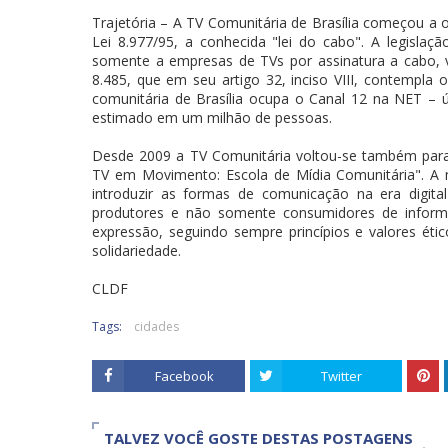
Trajetória – A TV Comunitária de Brasília começou a 
Lei 8.977/95, a conhecida "lei do cabo". A legisla
somente a empresas de TVs por assinatura a cabo, via
8.485, que em seu artigo 32, inciso VIII, contempla
comunitária de Brasília ocupa o Canal 12 na NET – ú
estimado em um milhão de pessoas.
Desde 2009 a TV Comunitária voltou-se também para
TV em Movimento: Escola de Mídia Comunitária". A 
introduzir as formas de comunicação na era digit
produtores e não somente consumidores de informaç
expressão, seguindo sempre princípios e valores étic
solidariedade.
CLDF
Tags:
cidades
Facebook
Twitter
TALVEZ VOCÊ GOSTE DESTAS POSTAGENS