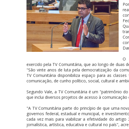
Por
re
co
Fe
Qu
tr
Co
com
Dam
O 
exercido pela TV Comunitária, que ao longo de duas d
"São vinte anos de luta pela democratização da comu
TV Comunitária disponibiliza espaço para as classes
comunicação, de cunho político, social, cultural e ambi
Segundo Vale, a TV Comunitária é um "patrimônio do 
que inclui diversos projetos de acesso à comunicação de
"A TV Comunitária parte do princípio de que uma nova p
governos federal, estadual e municipal, e investimen
cada vez mais para viabilizar a efetividade do artig
jornalística, artística, educativa e cultural no país", a