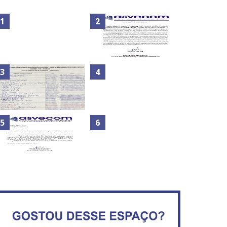
Nota de Repúdio: A violência
Secretaria da Fazenda abre
praticada contra os
120 vagas no Distrito Federal
jornalistas do Azerbaijão
Maior São João do Cerrado
ATA DA 1ª REUNIÃO DA
movimenta fim de semana
ASVECOM DE 2016
em Ceilândia