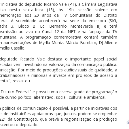
 iniciativa do deputado Ricardo Vale (PT), a Câmara Legislativa
aliza nesta sexta-feira (15), às 19h, sessão solene em
memoração aos 20 anos da TV Comunitária do Distrito
deral. A solenidade acontecerá na sede da emissora (SIG,
adra 3, Bloco B, Ed. Bernardo Monteverde II) e terá
ansmissão ao vivo no Canal 12 da NET e na fanpage da TV
munitária. A programação comemorativa contará também
 apresentações de Myrlla Muniz, Márcio Bombim, DJ Allen e
ellis Castillo.
deputado Ricardo Vale destaca o importante papel social
écadas vem investindo na valorização da comunicação pública.
nicação. Por meio de produções audiovisuais de qualidade, a
 trabalhadoras e minorias e investe em projetos de acesso à
ental", ressaltou
Distrito Federal" e possui uma diversa grade de programação
 cunho político, alternativo, social, cultural e ambiental.
olítica de comunicação é possível, a partir de iniciativas dos
tos de instituições apoiadoras que, juntos, podem se empenhar
o 221 da Constituição, que prevê a regionalização da produção
crescentou o deputado.