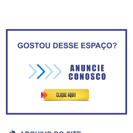
movimenta fim de semana em
consumidores estão
Ceilândia
inadimplentes
Secretaria da Fazenda abre 120
IFB abre inscrições para mais de
vagas no Distrito Federal
2,3 mil vagas
Governadores definem temas
Circulação de ar no túnel será
consensuais para buscar ajuda
sustentada por 52 jatos
do governo federal.
ventiladores