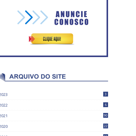
Governadores definem
temas consensuais para
Circulação de ar no túnel
buscar ajuda do governo
será sustentada por 52 jatos
ederal.
ventiladores
2023
3
2022
6
2021
90
2020
22
9