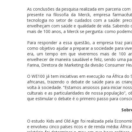
As conclusões da pesquisa realizada em parceria com
presente na filosofia da Merck, empresa farmacêu
tecnologia no setor de cuidados com a saúde: prec
envelheçam com saúde e qualidade de vida. Sabendo qu
mais de 100 anos, a Merck se pergunta: como podemo
Para responder a essa questão, a empresa traz pa
como objetivo ajudar a preparar a sociedade para vi
era, um tempo em que viveremos mais de 100 an
envelhecer de maneira saudável e feliz, sendo uma pa
Farina, Diretora de Marketing da divisão Consumer Hea
O WE100 já tem iniciativas em execução na África do 
africanas, trazendo o debate de saúde para as crianç
volta à sociedade. “Estamos ansiosos para iniciar nossa
culturais e as particularidades de nossa população”, 
que estimular o debate é o primeiro passo para consci
Sobr
O estudo Kids and Old Age foi realizada pela Economi
e envolveu cinco países ricos e de renda média: África 