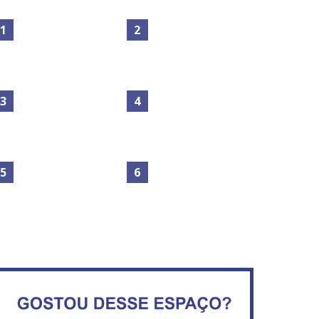
Maior São João do Cerrado
No Brasil do golpe, 61,5 mi
movimenta fim de semana
de consumidores estão
em Ceilândia
inadimplentes
Secretaria da Fazenda abre
IFB abre inscrições para mais
120 vagas no Distrito Federal
de 2,3 mil vagas