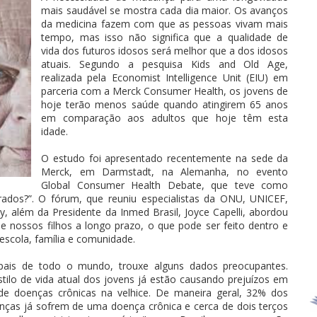
mais saudável se mostra cada dia maior. Os avanços
da medicina fazem com que as pessoas vivam mais
tempo, mas isso não significa que a qualidade de
vida dos futuros idosos será melhor que a dos idosos
atuais. Segundo a pesquisa Kids and Old Age,
realizada pela Economist Intelligence Unit (EIU) em
parceria com a Merck Consumer Health, os jovens de
hoje terão menos saúde quando atingirem 65 anos
em comparação aos adultos que hoje têm esta
idade.
O estudo foi apresentado recentemente na sede da
Merck, em Darmstadt, na Alemanha, no evento
Global Consumer Health Debate, que teve como
ados?”. O fórum, que reuniu especialistas da ONU, UNICEF,
 além da Presidente da Inmed Brasil, Joyce Capelli, abordou
nossos filhos a longo prazo, o que pode ser feito dentro e
 escola, família e comunidade.
e pais de todo o mundo, trouxe alguns dados preocupantes.
tilo de vida atual dos jovens já estão causando prejuízos em
de doenças crônicas na velhice. De maneira geral, 32% dos
nças já sofrem de uma doença crônica e cerca de dois terços