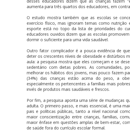
desses educadores dizem que as crianças fazem "es
aumenta para três quartos dos educadores, em cont
O estudo mostra também que as escolas se concen
exercício físico, mas ignoram temas como nutrição
esporte está no topo da lista de prioridades do cu
educadores ouvidos dizem que as escolas promovem p
dormir o suficiente para uma vida saudável.
Outro fator complicador é a pouca evidência de qu
deter os crescentes níveis de obesidade e distúrbios 
aula: a pesquisa mostra que eles começam e se dese
sedentário com dietas pobres. As comunidades, por
melhorar os hábitos dos jovens, mas pouco fazem par
(34%) das crianças estão acima do peso, a obes
especialmente os pertencentes a famílias mais pobre
invés de produtos mais saudáveis e frescos.
Por fim, a pesquisa aponta uma série de mudanças q
adulta. O primeiro passo, e mais essencial, é uma ma
pais e políticas públicas, tanto a nível nacional co
maior conscientização entre crianças, famílias, com
maior ênfase em questões amplas de bem-estar, como 
de saúde fora do currículo escolar formal.