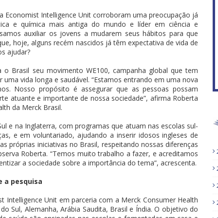
 a Economist Intelligence Unit corroboram uma preocupação já
tica e química mais antiga do mundo e líder em ciência e
f
isamos auxiliar os jovens a mudarem seus hábitos para que
e, hoje, alguns recém nascidos já têm expectativa de vida de
s ajudar?
ra o Brasil seu movimento WE100, campanha global que tem
ver uma vida longa e saudável. “Estamos entrando em uma nova
os. Nosso propósito é assegurar que as pessoas possam
rte atuante e importante de nossa sociedade”, afirma Roberta
lth da Merck Brasil.
Sul e na Inglaterra, com programas que atuam nas escolas sul-
as, e em voluntariado, ajudando a inserir idosos ingleses de
s próprias iniciativas no Brasil, respeitando nossas diferenças
observa Roberta. “Temos muito trabalho a fazer, e acreditamos
entizar a sociedade sobre a importância do tema”, acrescenta.
e a pesquisa
st Intelligence Unit em parceria com a Merck Consumer Health
do Sul, Alemanha, Arábia Saudita, Brasil e Índia. O objetivo do