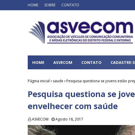
HOME
SOBRE
CONTATO
HOME
ASVECOM
CONTATO
CADASTRE-S
Página inicial
saude
Pesquisa questiona se jovens estão pr
Pesquisa questiona se jov
envelhecer com saúde
ASVECOM
Agosto 18, 2017