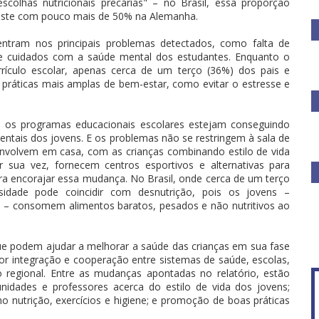
colhas nutricionais precárias" – no Brasil, essa proporção
raste com pouco mais de 50% na Alemanha.
tram nos principais problemas detectados, como falta de
 e cuidados com a saúde mental dos estudantes. Enquanto o
rrículo escolar, apenas cerca de um terço (36%) dos pais e
ráticas mais amplas de bem-estar, como evitar o estresse e
e os programas educacionais escolares estejam conseguindo
mentais dos jovens. E os problemas não se restringem à sala de
nvolvem em casa, com as crianças combinando estilo de vida
 sua vez, fornecem centros esportivos e alternativas para
a encorajar essa mudança. No Brasil, onde cerca de um terço
idade pode coincidir com desnutrição, pois os jovens –
s – consomem alimentos baratos, pesados e não nutritivos ao
ue podem ajudar a melhorar a saúde das crianças em sua fase
ior integração e cooperação entre sistemas de saúde, escolas,
mo regional. Entre as mudanças apontadas no relatório, estão
unidades e professores acerca do estilo de vida dos jovens;
nutrição, exercícios e higiene; e promoção de boas práticas