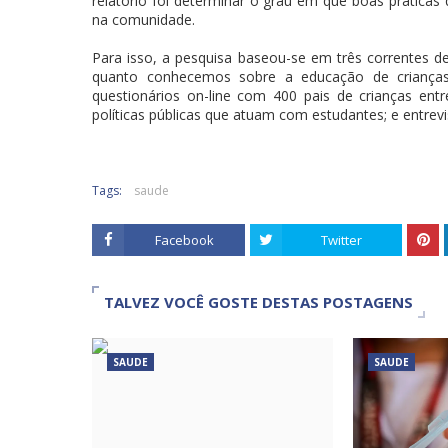
relatório foi determinar o grau em que boas prática
na comunidade.
Para isso, a pesquisa baseou-se em três correntes d
quanto conhecemos sobre a educação de criança
questionários on-line com 400 pais de crianças e
políticas públicas que atuam com estudantes; e entre
Tags:
saude
Facebook
Twitter
TALVEZ VOCÊ GOSTE DESTAS POSTAGENS
SAUDE
SAUDE