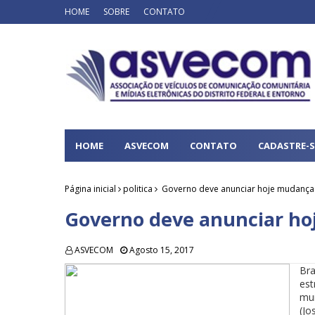
HOME
SOBRE
CONTATO
HOME
ASVECOM
CONTATO
CADASTRE-S
Página inicial
politica
Governo deve anunciar hoje mudança 
Governo deve anunciar ho
ASVECOM
Agosto 15, 2017
Br
es
mun
(Jo