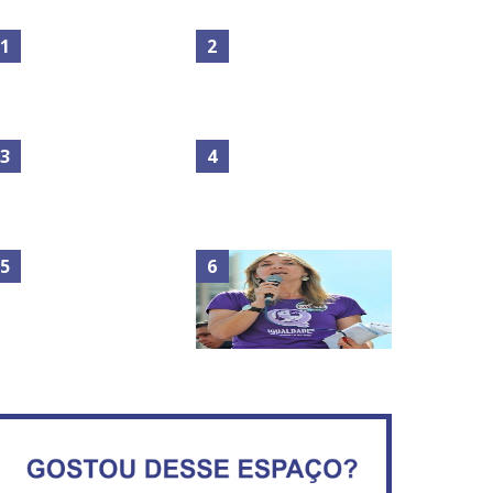
Maior São João do Cerrado
No Brasil do golpe, 61,5 mi
movimenta fim de semana
de consumidores estão
em Ceilândia
inadimplentes
Circulação de ar no túnel
será sustentada por 52 jatos
IFB abre inscrições para mais
ventiladores
de 2,3 mil vagas