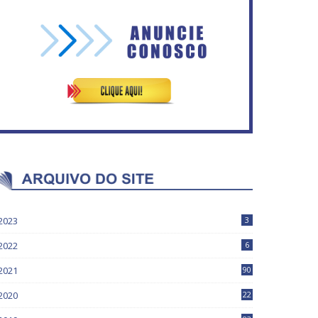
Vitória do governo | Estamos
Rosilene Corrêa aceita
fazendo o dever de casa,
disputar o GDF, quer unir
disse Bolsonaro sobre
Esquerda e empolga
Previdência
militância do PT
2023
3
2022
6
2021
90
2020
22
9