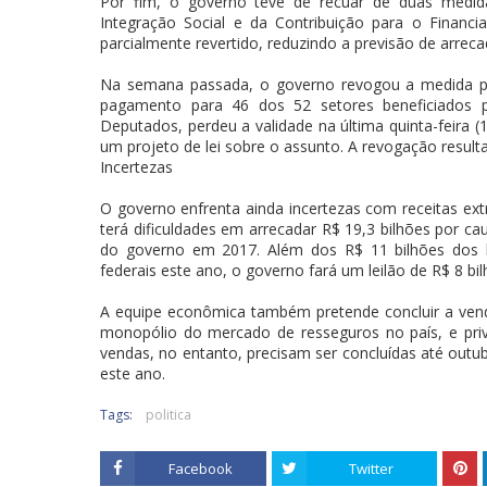
Por fim, o governo teve de recuar de duas medid
Integração Social e da Contribuição para o Financi
parcialmente revertido, reduzindo a previsão de arre
Na semana passada, o governo revogou a medida pr
pagamento para 46 dos 52 setores beneficiados p
Deputados, perdeu a validade na última quinta-feira 
um projeto de lei sobre o assunto. A revogação result
Incertezas
O governo enfrenta ainda incertezas com receitas ext
terá dificuldades em arrecadar R$ 19,3 bilhões por c
do governo em 2017. Além dos R$ 11 bilhões dos le
federais este ano, o governo fará um leilão de R$ 8 b
A equipe econômica também pretende concluir a ven
monopólio do mercado de resseguros no país, e priva
vendas, no entanto, precisam ser concluídas até outu
este ano.
Tags:
politica
Facebook
Twitter