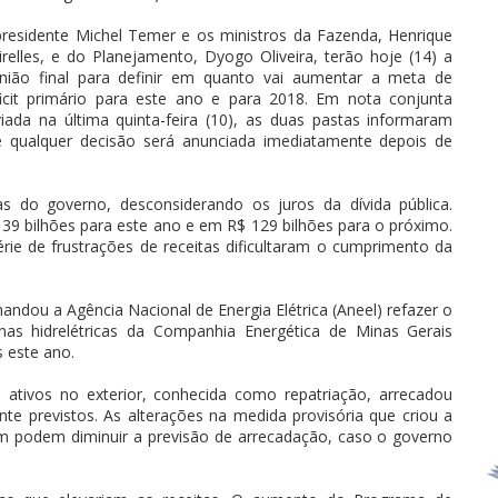
residente Michel Temer e os ministros da Fazenda, Henrique
relles, e do Planejamento, Dyogo Oliveira, terão hoje (14) a
nião final para definir em quanto vai aumentar a meta de
icit primário para este ano e para 2018. Em nota conjunta
iada na última quinta-feira (10), as duas pastas informaram
 qualquer decisão será anunciada imediatamente depois de
as do governo, desconsiderando os juros da dívida pública.
139 bilhões para este ano e em R$ 129 bilhões para o próximo.
ie de frustrações de receitas dificultaram o cumprimento da
ndou a Agência Nacional de Energia Elétrica (Aneel) refazer o
nas hidrelétricas da Companhia Energética de Minas Gerais
s este ano.
ativos no exterior, conhecida como repatriação, arrecadou
nte previstos. As alterações na medida provisória que criou a
m podem diminuir a previsão de arrecadação, caso o governo