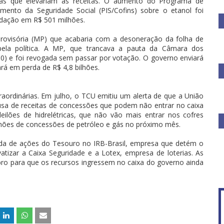
as que elevariam as receitas. O aumento do Programa de
amento da Seguridade Social (PIS/Cofins) sobre o etanol foi
cadação em R$ 501 milhões.
ovisória (MP) que acabaria com a desoneração da folha de
ela política. A MP, que trancava a pauta da Câmara dos
(10) e foi revogada sem passar por votação. O governo enviará
ará em perda de R$ 4,8 bilhões.
raordinárias. Em julho, o TCU emitiu um alerta de que a União
ausa de receitas de concessões que podem não entrar no caixa
ilões de hidrelétricas, que não vão mais entrar nos cofres
ilhões de concessões de petróleo e gás no próximo mês.
da de ações do Tesouro no IRB-Brasil, empresa que detém o
tizar a Caixa Seguridade e a Lotex, empresa de loterias. As
bro para que os recursos ingressem no caixa do governo ainda