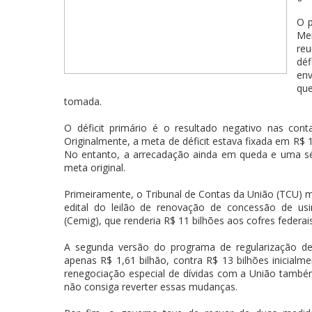
O p
Mei
reu
déf
env
que
tomada.
O déficit primário é o resultado negativo nas cont
Originalmente, a meta de déficit estava fixada em R$ 
No entanto, a arrecadação ainda em queda e uma sér
meta original.
Primeiramente, o Tribunal de Contas da União (TCU) ma
edital do leilão de renovação de concessão de usi
(Cemig), que renderia R$ 11 bilhões aos cofres federai
A segunda versão do programa de regularização de 
apenas R$ 1,61 bilhão, contra R$ 13 bilhões inicialme
renegociação especial de dívidas com a União també
não consiga reverter essas mudanças.