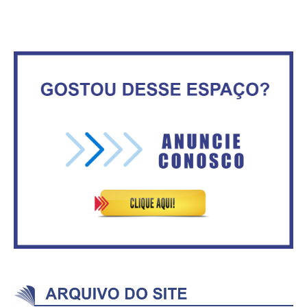
Ceilândia
ventiladores
No Brasil do golpe, 61,5 mi de
Secretaria da Fazenda abre 120
consumidores estão
vagas no Distrito Federal
inadimplentes
Vitória do governo | Estamos
IFB abre inscrições para mais de
fazendo o dever de casa, disse
2,3 mil vagas
Bolsonaro sobre Previdência