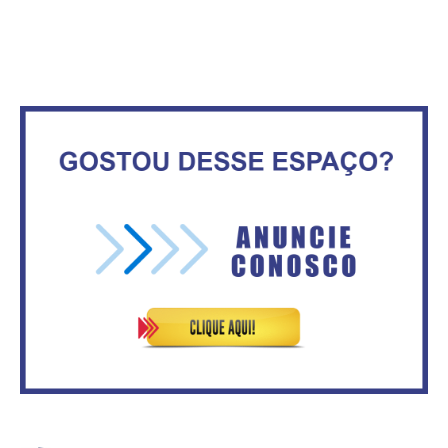
Maior São João do Cerrado
movimenta fim de semana em
Secretaria da Fazenda abre 120
Ceilândia
vagas no Distrito Federal
No Brasil do golpe, 61,5 mi de
consumidores estão
IFB abre inscrições para mais de
inadimplentes
2,3 mil vagas
Circulação de ar no túnel será
Vitória do governo | Estamos
sustentada por 52 jatos
fazendo o dever de casa, disse
ventiladores
Bolsonaro sobre Previdência