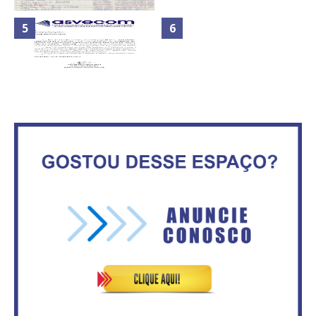
Nota de Repúdio: A violência
Secretaria da Fazenda abre 120
praticada contra os jornalistas
vagas no Distrito Federal
do Azerbaijão
Maior São João do Cerrado
ATA DA 1ª REUNIÃO DA
movimenta fim de semana em
ASVECOM DE 2016
Ceilândia
No Brasil do golpe, 61,5 mi de
consumidores estão
ASVECOM: Renúncia Ana Neves
inadimplentes